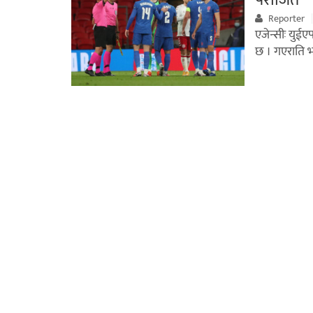
Reporter
एजेन्सीः युई
छ । गएराति भ