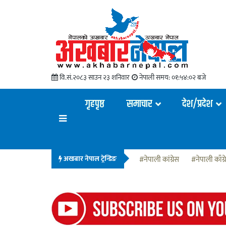
वि.सं.२०८३ साउन २३ शनिवार
नेपाली समय:
०१:५४:०३ बजे
गृहपृष्ठ
समाचार
देश/प्रदेश
अखबार नेपाल ट्रेन्डिङ
#नेपाली कांग्रेस
#नेपाली काँग्र