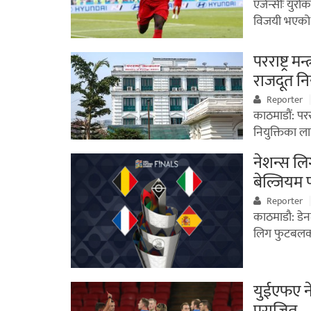
एजेन्सीः युर
विजयी भएको 
परराष्ट्र म
राजदूत नि
Reporter
काठमाडौं: परराष
नियुक्तिका ल
नेशन्स लि
बेल्जियम
Reporter
काठमाडौ: डेन
लिग फुटबलक
युईएफए ने
पराजित