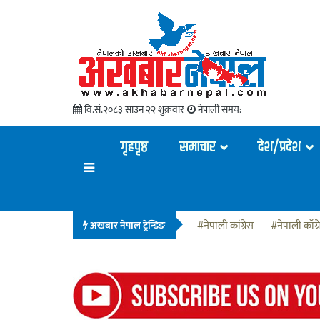
वि.सं.२०८३ साउन २२ शुक्रवार
नेपाली समय:
गृहपृष्ठ
समाचार
देश/प्रदेश
अखबार नेपाल ट्रेन्डिङ
#नेपाली कांग्रेस
#नेपाली काँग्र