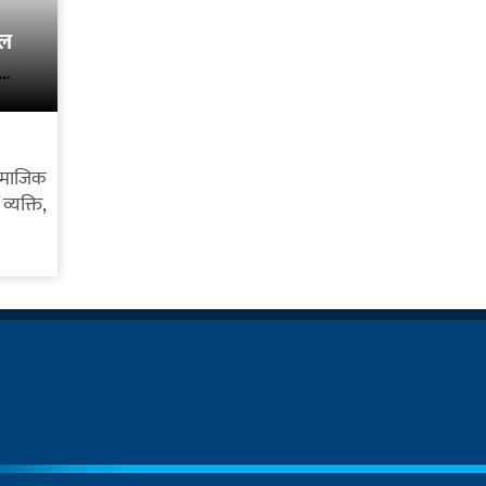
ाल
ामाजिक
्यक्ति,