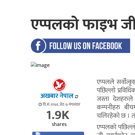
एप्पलको फाइभ जी
एप्पलले सर्वोत्
पछिल्लो प्रविध
अखबार नेपाल
जस्ता देशहरुल
वि.सं.२०७६ जेठ ७ मंगलवार
कम्पनीहरु बीचमा
1.9K
चलिरहेको छ । तर
shares
एप्पलको पछिल्ल