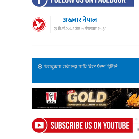
अखबार नेपाल
वि.सं.२०७६ जेठ ७ मंगलवार १५:३८
फेसबुकमा सबैभन्दा माथि ‘बेस्ट फ्रेण्ड’ देखिने