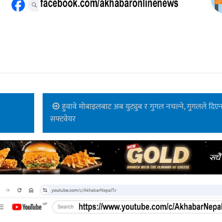
हुवावे मोबाइलबाट अब युट्युब र गुगल नचल्ने, गुगलले दिए
सफ्टवेयर