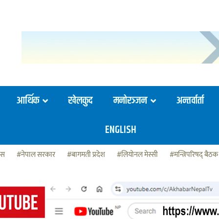
आर्थिक
खेलकुद
मनोरञ्जन
अन्तर्वार्ता
ENGLISH
ेस
#नेपाल सरकार
#बागमती प्रदेश
#लियोनल मेस्सी
#मन्त्रिपरिषद् बैठक