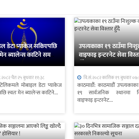
इल डेटा प्याकेज सकिएपछि
उपत्यकाका १९ ठाउँमा निःशु
 मेन ब्यालेन्स काटिने समस्या
वाइफाइ इन्टरनेट सेवा विस्त
न, कसरी प्रयोग गर्ने ?
हुँदै
ं.२०८२ चैत २५ बुधवार ११:३८
वि.सं.२०८२ कात्तिक १९ बुधवार ०७
टेलिकमले मोबाइल डेटा प्याकेज
काठमाडौं: काठमाडौं उपत्यकाका 
ि स्वतः मेन ब्यालेन्स काटिने...
१९ सार्वजनिक स्थानमा नि
वाइफाइ इन्टरनेट...