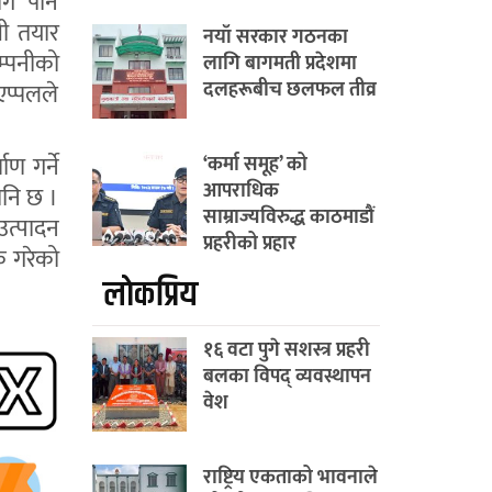
गि पनि
ी तयार
नयाँ सरकार गठनका
्पनीको
लागि बागमती प्रदेशमा
दलहरूबीच छलफल तीव्र
एप्पलले
ण गर्ने
‘कर्मा समूह’ को
आपराधिक
पनि छ ।
साम्राज्यविरुद्ध काठमाडौं
उत्पादन
प्रहरीको प्रहार
क गरेको
लाेकप्रिय
१६ वटा पुगे सशस्त्र प्रहरी
बलका विपद् व्यवस्थापन
वेश
राष्ट्रिय एकताको भावनाले