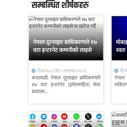
सम्बन्धित शीर्षकहरु
नेपाल दूरसञ्चार प्राधिकरणले १७
मोबा
वटा इन्टरनेट कम्पनीको लाइसेन्स
स्वतः
खारेज गर्दै
समाधा
वि.सं.२०८३ जेठ ५ मंगलवार ०९:०३
वि.स
काठमाडौं: नेपाल दूरसञ्चार प्राधिकरणले
नेपाल 
१७ वटा इन्टरनेट (इमेलसहित) सेवा
सकिएपछ
प्रदायक...