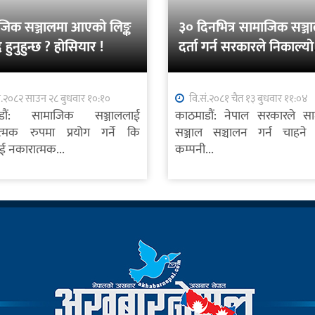
जिक सञ्जालमा आएको लिङ्क
३० दिनभित्र सामाजिक सञ्ज
ै हुनुहुन्छ ? होसियार !
दर्ता गर्न सरकारले निकाल्यो
सूचना
ं.२०८२ साउन २८ बुधवार १०:१०
वि.सं.२०८१ चैत १३ बुधवार ११:०४
ाडौं: सामाजिक सञ्जाललाई
काठमाडौं: नेपाल सरकारले स
त्मक रुपमा प्रयोग गर्ने कि
सञ्जाल सञ्चालन गर्न चाहने व
ई नकारात्मक...
कम्पनी...