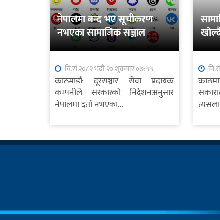
नेपालमा बन्द भए सूचीकरण
सामा
नभएका सामाजिक सञ्जाल
खोल्द
वि.सं.२०८२ भदौ २० शुक्रवार ०७:५५
वि.स
काठमाडौं: दूरसञ्चार सेवा प्रदायक
काठम
कम्पनीले सरकारको निर्देशनअनुसार
सकारा
नेपालमा दर्ता नभएका...
त्यसला