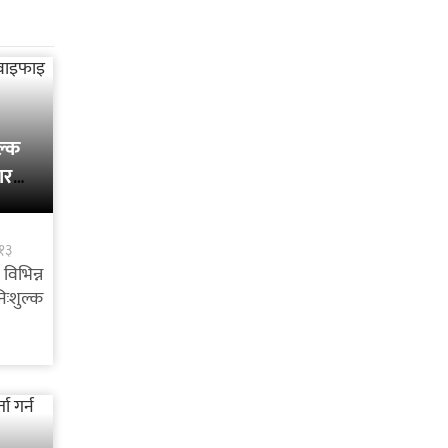
ल्क
ार
:१३
विभिन्न
ःशुल्क