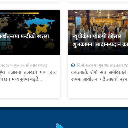
 अर्थतन्त्रमा मन्दीको खतरा
न्यूयोर्कमा ग्याल्पो लोसार
शुभकामना आदान-प्रदान कार्
सम्पन्न
ं.२०८२ फागुन २५ सोमवार १२:२७
वि.सं.२०८२ फागुन १७ आइतवार १
राष्ट्रिय बजारमा डलरको माग उच्च
काठमाडौं: शेर्पा संघ अमेरिकाले 
 छ । मध्यपूर्वमा बढ्दै...
रूपमा आयोजना गर्दै आएको २१५३