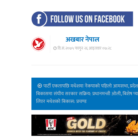
अखबार नेपाल
वि.सं.२०७५ फागुन २६ आइतवार ०७:२८
पार्टी एकतापछि मधेशमा नेकपाको पहिलो आमसभा, प्रदे
बिकासमा संघीय सरकार सक्रिय: प्रधानमन्त्री ओली, बिशेष प्
लिएर मधेशको बिकास: प्रचण्ड