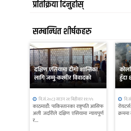
प्रतिक्रिया दिनुहोस्
सम्बन्धित शीर्षकहरु
दक्षिण एसियामा दीगो शान्तिका
कोलम्
लागि जम्मु-कश्मीर विवादको
हुँदा
शान्तिपूर्ण समाधान आवश्यक
वि.सं.२०८३ साउन २१ बिहीवार ११:५५
वि.स
काठमाडौं: पाकिस्तानका राष्ट्रपति आसिफ
रोयटर्
अली जर्दारीले दक्षिण एसियामा न्यायपूर्ण
क्रममा 
र...