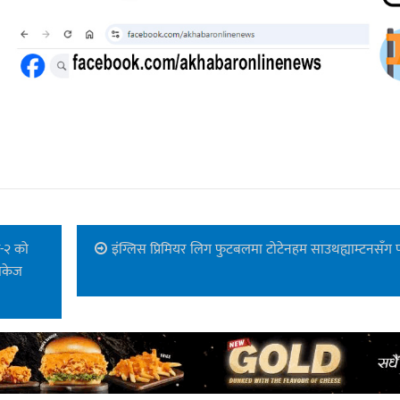
श-२ को
इंग्लिस प्रिमियर लिग फुटबलमा टोटेनहम साउथह्याम्टनसँग
याकेज