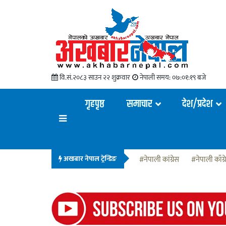
वि.सं.२०८३ साउन २२ शुक्रवार
नेपाली समय:
०७:०१:२१ बजे
गृहपृष्ठ
समाचार
देश/प्रदेश
अखबार नेपाल ट्रेन्डिङ
#नेपाली कांग्रेस
#नेपाली काँग्र