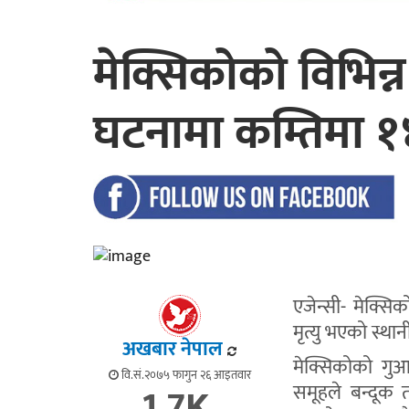
मेक्सिकोको विभिन्
घटनामा कम्तिमा १४
एजेन्सी- मेक्स
मृत्यु भएको स्था
अखबार नेपाल
मेक्सिकोको गुआ
वि.सं.२०७५ फागुन २६ आइतवार
1.7K
समूहले बन्दूक त