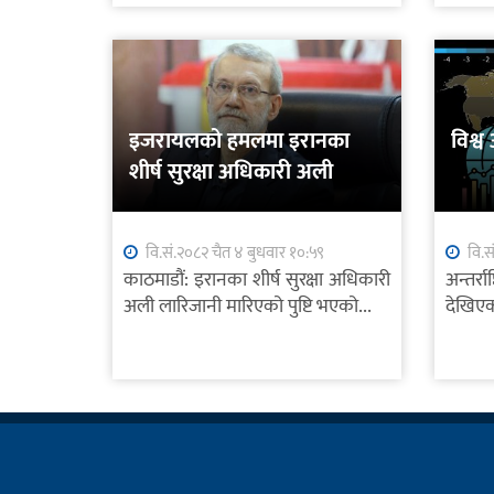
इजरायलको हमलमा इरानका
विश्व
शीर्ष सुरक्षा अधिकारी अली
लारिजानी मारिएको पुष्टि
वि.सं.२०८२ चैत ४ बुधवार १०:५९
वि.स
काठमाडौं: इरानका शीर्ष सुरक्षा अधिकारी
अन्तर्
अली लारिजानी मारिएको पुष्टि भएको...
देखिएको