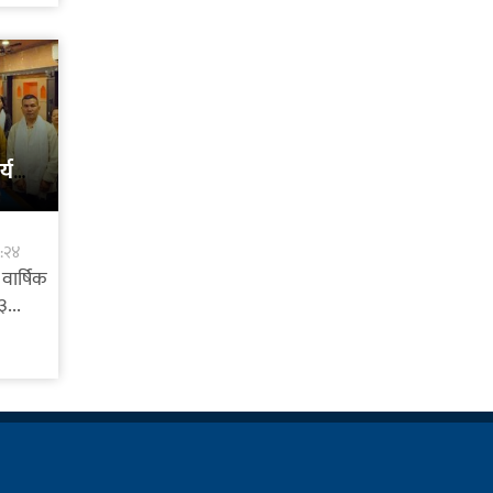
यक्रम
८:२४
वार्षिक
...