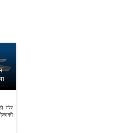
न
मा
ही गरेर
रिकाको