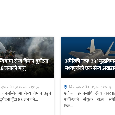
बियामा सैन्य विमान दुर्घटना
अमेरिकी ‘एफ-३५’ युद्धविमा
 ६६ जनाको मृत्यु
मध्यपूर्वको एक सैन्य अखडा
आकस्मिक अवतरण
ं.२०८२ चैत १० मंगलवार ११:१२
वि.सं.२०८२ चैत ६ शुक्रवार १०:५९
स: कोलम्बियामा सैन्य विमान उड्ने
एजेन्सीः इरानमाथि सैन्य कारबा
दुर्घटना हुँदा ६६ जनाको...
फर्किएको संयुक्त राज्य अमे
एक...