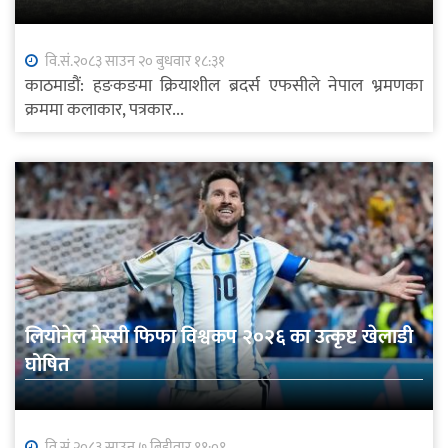
वि.सं.२०८३ साउन २० बुधवार १८:३१
काठमाडौं: हङकङमा क्रियाशील ब्रदर्स एफसीले नेपाल भ्रमणका
क्रममा कलाकार, पत्रकार...
लियोनेल मेस्सी फिफा विश्वकप २०२६ का उत्कृष्ट खेलाडी
घोषित
वि.सं.२०८३ साउन ७ बिहीवार ११:०१