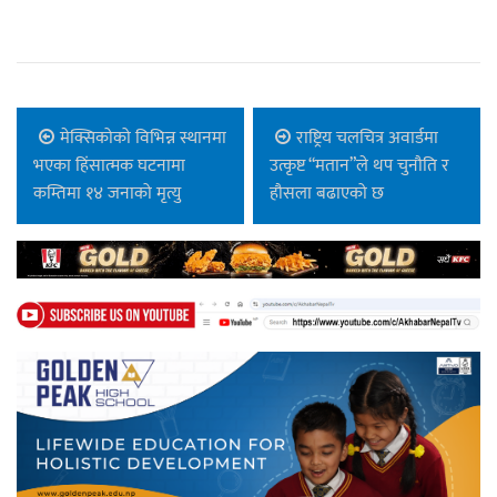
मेक्सिकोको विभिन्न स्थानमा
राष्ट्रिय चलचित्र अवार्डमा
भएका हिंसात्मक घटनामा
उत्कृष्ट “मतान”ले थप चुनौति र
कम्तिमा १४ जनाको मृत्यु
हौसला बढाएको छ