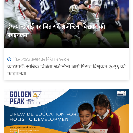
इंग्ल्यान्डलाई पराजित गर्दै अर्जेन्टिना विश्वकपको
फाइनलमा
वि.सं.२०८३ असार ३२ बिहीवार १२:०५
काठमाडौं: साबिक विजेता अर्जेन्टिना जारी फिफा विश्वकप २०२६ को
फाइनलमा...