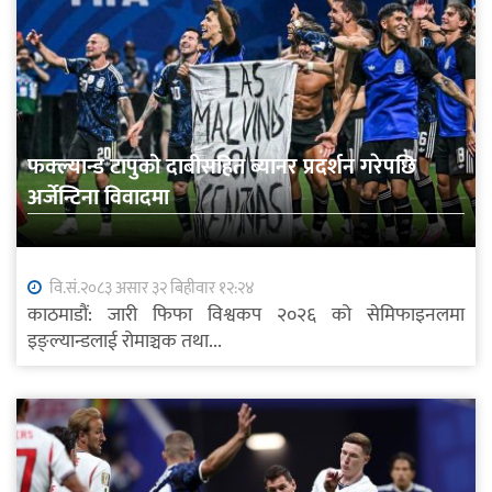
फक्ल्यान्ड टापुको दाबीसहित ब्यानर प्रदर्शन गरेपछि
अर्जेन्टिना विवादमा
वि.सं.२०८३ असार ३२ बिहीवार १२:२४
काठमाडौं: जारी फिफा विश्वकप २०२६ को सेमिफाइनलमा
इङ्ल्यान्डलाई रोमाञ्चक तथा...