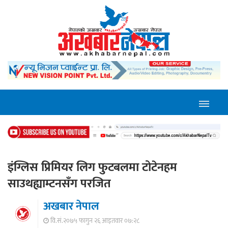
इंग्लिस प्रिमियर लिग फुटबलमा टोटेनहम
साउथह्याम्टनसँग परजित
अखबार नेपाल
वि.सं.२०७५ फागुन २६ आइतवार ०७:२८