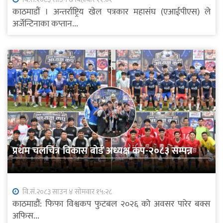
काठमाडौं । अन्तर्राष्ट्रिय खेल पत्रकार महासंघ (एआईपीएस) ले
अर्जेन्टिनाका कप्तान...
प्रथम चलचित्र विकास बोर्ड अध्यक्ष कप-२०८३ सम्पन्न
वि.सं.२०८३ साउन ४ सोमवार १५:२८
काठमाडौं: फिफा विश्वकप फुटबल २०२६ को अवसर पारेर बक्स
अफिस...