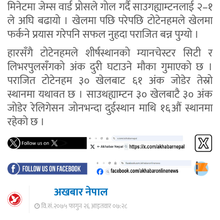
मिनेटमा जेम्स वार्ड प्रोसले गोल गर्दै साउगह्याम्टनलाई २–१
ले अघि बढायो । खेलमा पछि परेपछि टोटेनहमले खेलमा
फर्कने प्रयास गरेपनि सफल नुहदा पराजित बन्न पुग्यो ।
हारसँगै टोटेनहमले शीर्षस्थानको म्यानचेस्टर सिटी र
लिभरपुलसँगको अंक दुरी घटाउने मौका गुमाएको छ ।
पराजित टोटेनहम ३० खेलबाट ६१ अंक जोडेर तेस्रो
स्थानमा यथावत छ । साउथह्याम्टन ३० खेलबाटै ३० अंक
जोडेर रेलिगेसन जोनभन्दा दुईस्थान माथि १६औं स्थानमा
रहेको छ ।
अखबार नेपाल
वि.सं.२०७५ फागुन २६ आइतवार ०७:२८