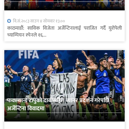
वि.सं.२०८३ साउन ४ सोमवार १३:००
काठमाडौं: साविक विजेता अर्जेन्टिनालाई पराजित गर्दै युरोपेली
च्याम्पियन स्पेनले १६...
फक्ल्यान्ड टापुको दाबीसहित ब्यानर प्रदर्शन गरेपछि
अर्जेन्टिना विवादमा