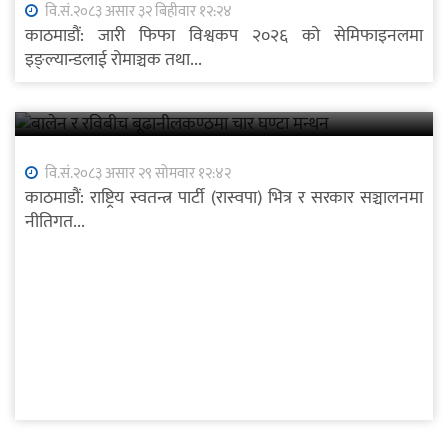
वि.सं.२०८३ असार ३२ बिहीवार १२:२४
काठमाडौं: जारी फिफा विश्वकप २०२६ को सेमिफाइनलमा
इङ्ल्यान्डलाई रोमाञ्चक तथा...
बालेन र रविबीच बूढानीलकण्ठमा चार घण्टा मन्थन
वि.सं.२०८३ असार २९ सोमवार १२:४२
काठमाडौं: राष्ट्रिय स्वतन्त्र पार्टी (रास्वपा) भित्र र सरकार सञ्चालनमा
नीतिगत...