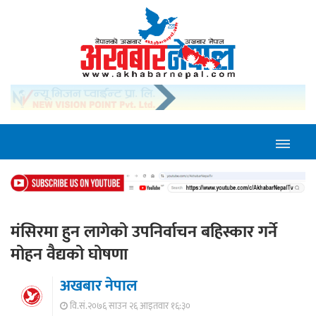
मंसिरमा हुन लागेको उपनिर्वाचन बहिस्कार गर्ने
मोहन वैद्यको घोषणा
अखबार नेपाल
वि.सं.२०७६ साउन २६ आइतवार १६:३०