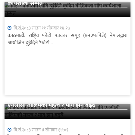
कार्यशाला सम्पन्न
वि.सं.२०८३ साउन ११ सोमवार १४:२७
काठमाडौं: राष्ट्रिय फोटो पत्रकार समूह (एनएफपिजे) नेपालद्वारा
आयोजित दुईदिने ‘फोटो...
राष्ट्रिय एकताको भावनाले ओतप्रोत जनशक्तिका लागि
एनसीसी तालिमको महत्व र माग झन् बढ्दै
वि.सं.२०८३ साउन ४ सोमवार १४:०९