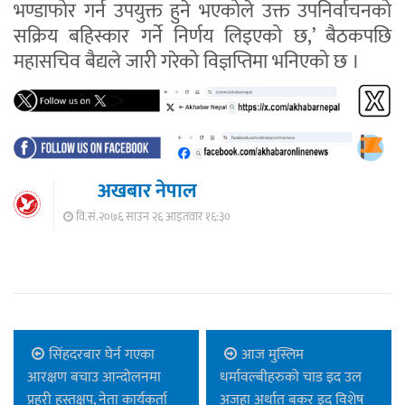
भण्डाफोर गर्न उपयुक्त हुने भएकोले उक्त उपनिर्वाचनको
सक्रिय बहिस्कार गर्ने निर्णय लिइएको छ,’ बैठकपछि
महासचिव बैद्यले जारी गरेको विज्ञप्तिमा भनिएको छ ।
अखबार नेपाल
वि.सं.२०७६ साउन २६ आइतवार १६:३०
सिंहदरबार घेर्न गएका
आज मुस्लिम
आरक्षण बचाउ आन्दोलनमा
धर्मावल्बीहरुको चाड इद उल
प्रहरी हस्तक्षप, नेता कार्यकर्ता
अजहा अर्थात बकर इद विशेष