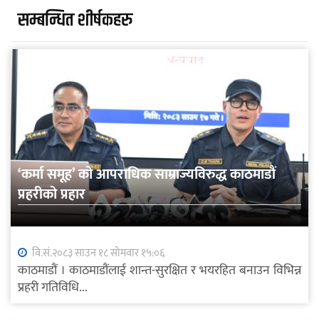
सम्बन्धित शीर्षकहरु
‘कर्मा समूह’ को आपराधिक साम्राज्यविरुद्ध काठमाडौं
प्रहरीको प्रहार
वि.सं.२०८३ साउन १८ सोमवार १५:०६
काठमाडौं । काठमाडौंलाई शान्त-सुरक्षित र भयरहित बनाउन विभिन्न
प्रहरी गतिविधि...
फोटो पत्रकारका लागि दुईदिने कृत्रिम बौद्धिकता सीप