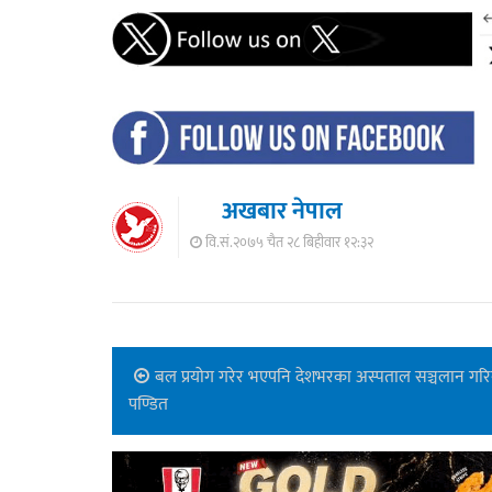
अखबार नेपाल
वि.सं.२०७५ चैत २८ बिहीवार १२:३२
बल प्रयोग गरेर भएपनि देशभरका अस्पताल सञ्चलान गरिन्छ
पण्डित