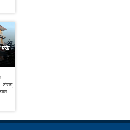
 एकै
१
 संसद्
ेयक...