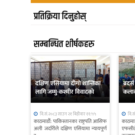
प्रतिक्रिया दिनुहोस्
सम्बन्धित शीर्षकहरु
दक्षिण एसियामा दीगो शान्तिका
ब्रद
लागि जम्मु-कश्मीर विवादको
कलाक
शान्तिपूर्ण समाधान आवश्यक
वि.सं.२०८३ साउन २१ बिहीवार ११:५५
वि.स
काठमाडौं: पाकिस्तानका राष्ट्रपति आसिफ
काठमाड
अली जर्दारीले दक्षिण एसियामा न्यायपूर्ण
एफसी