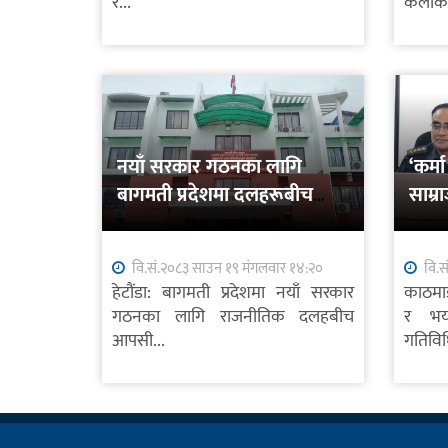
र...
कलाकार
नयाँ सरकार गठनका लागि
‘कर्
बागमती प्रदेशमा दलहरूबीच
साम्र
छलफल तीव्र
प्रहार
वि.सं.२०८३ साउन १९ मंगलवार १४:२०
वि.स
हेटौंडा: बागमती प्रदेशमा नयाँ सरकार
काठमाड
गठनका लागि राजनीतिक दलहबीच
र भयर
आपसी...
गतिविध