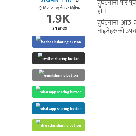
दुघटनामा परि पूर
वि.सं.२०७५ चैत २८ बिहीवार
हो ।
1.9K
दुर्घटनामा आठ 
shares
घाइतेहरुको उपच