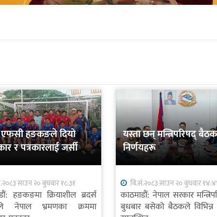
र्स एफसी हङकङले दियो
यस्ता छन् मन्त्रिपरिषद् बैठ
ार र पत्रकारलाई जर्सी
निर्णयहरू
ं.२०८३ साउन २० बुधवार १८:३१
वि.सं.२०८३ साउन २० बुधवार १४:
ौं: हङकङमा क्रियाशील ब्रदर्स
काठमाडौं: नेपाल सरकार मन्त्रिप
ले नेपाल भ्रमणका क्रममा
बुधबार बसेको बैठकले विभिन्न क्ष