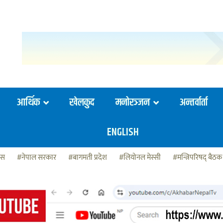
आर्थिक
खेलकुद
मनोरञ्जन
अन्तर्वार्ता
ENGLISH
ेस
#नेपाल सरकार
#बागमती प्रदेश
#लियोनल मेस्सी
#मन्त्रिपरिषद् बैठक