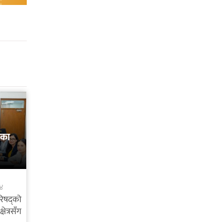
कका
४४
रिषद्को
ेत्रसँग