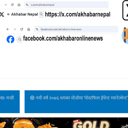
: मन्त्री
नयाँ वर्ष २०७६ धमका मोजोमा ‘पोस्टफिल ईभेन्ट म्यानेज्मेन्ट’ ह