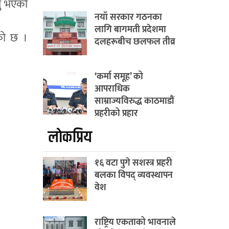
यु भएको
नयाँ सरकार गठनका
लागि बागमती प्रदेशमा
एको छ ।
दलहरूबीच छलफल तीव्र
‘कर्मा समूह’ को
आपराधिक
साम्राज्यविरुद्ध काठमाडौं
प्रहरीको प्रहार
लाेकप्रिय
१६ वटा पुगे सशस्त्र प्रहरी
बलका विपद् व्यवस्थापन
वेश
राष्ट्रिय एकताको भावनाले