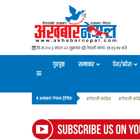
वि.सं.२०८३ साउन २२ शुक्रवार
नेपाली समय:
११:१३:१५ बजे
गृहपृष्ठ
समाचार
देश/प्रदेश
अखबार नेपाल ट्रेन्डिङ
#नेपाली कांग्रेस
#नेपाली काँग्र