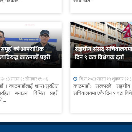
, पत्रकार...
सम्बन्धित...
मा समूह’ को आपराधिक
सङ्घीय संसद् सचिवालयमा
ाज्यविरुद्ध काठमाडौं प्रहरीको
दिन ९ वटा विधेयक दर्ता
ं.२०८३ साउन १८ सोमवार १५:०६
वि.सं.२०८३ साउन १५ शुक्रवार १२:३
ौं । काठमाडौंलाई शान्त-सुरक्षित
काठमाडौं: सरकारले सङ्घीय
हित बनाउन विभिन्न प्रहरी
सचिवालयमा एकै दिन ९ वटा विध
ि...