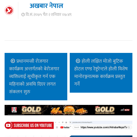
अखबार नेपाल
वि.सं.२०७५ चैत २ शनिवार ०७:४९
प्रधानमन्त्री रोजगार
होली लक्षित मोजो बुटिक
कार्यक्रम अन्तर्गतको बेरोजगार
होटल एण्ड रेष्टुरेन्टले होली विशेष
व्यक्तिलाई सूचीकृत गर्न एक
मानोरञ्जनात्मक कार्यक्रम प्रस्तुत
महिनाको अवधि दिएर लगत
गर्ने
संकलन सुरु