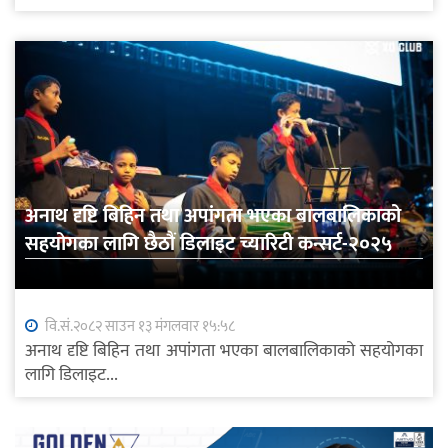
अनाथ दृष्टि बिहिन तथा अपांगता भएका बालबालिकाको
सहयोगका लागि छैठौं डिलाइट च्यारिटी कन्सर्ट-२०२५ का
झलकहरु (फोटो समाचार)
वि.सं.२०८२ साउन १३ मंगलवार १५:५८
अनाथ दृष्टि बिहिन तथा अपांगता भएका बालबालिकाको सहयोगका
लागि डिलाइट...