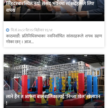
सिंहदरबारस्थित नयाँ संसद् भवनमा सांसदहरूले लिए
शपथ
वि.सं.२०८२ चैत १२ बिहीवार १६:५१
काठमाडौं: प्रतिनिधिसभाका नवनिर्वाचित सांसदहरूले शपथ ग्रहण
गरेका छन् । आज...
लाने हैन त आफ्ना बालबालिकालाई ‘निन्जा खेल’ खेलाउन
!