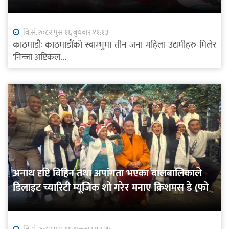
वि.सं.२०८२ पुस १६ बुधवार ११:१३
काठमाडौः काठमाडौंको स्वाम्भुमा तीन जना महिला उद्यमीहरु मिलेर
'निन्जा अप्टिकल...
अनाथ दृष्टि बिहिन तथा अपांगता भएका बालबालिकाले
डिलाइट च्यारिटी म्यूजिक शो गरेर मनाए क्रिशमस डे (फोटो
समाचार)