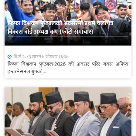
फिफा विश्वकप फुटबलको अवसरमा प्रथम चलचित्र
विकास बोर्ड अध्यक्ष कप {फोटो समाचार}
वि.सं.२०८३ साउन ४ सोमवार १६:३७
फिफा विश्वकप फुटबल-2026 को अवसर पारेर बक्स अफिस
इन्टरनेसनल ग्रुपको...