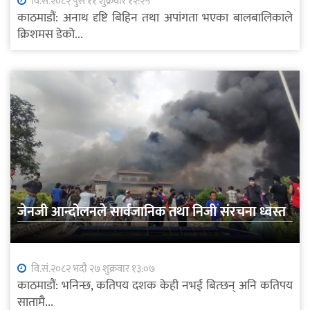
वि.सं.२०८२ पुस ११ शुक्रवार १२:२५
काठमाडौं: अनाथ दृष्टि बिहिन तथा अपांगता भएका बालबालिकाले
क्रिशमस डेको...
जेनजी आन्दोलनले सार्वजानिक तथा निजी संरचना ध्वस्त
वि.सं.२०८२ भदौ २७ शुक्रवार १३:०७
काठमाडौं: भनिन्छ, कतिपय दशक केही नभई बित्छन् अनि कतिपय
सातामै...