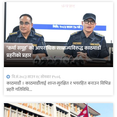
‘कर्मा समूह’ को आपराधिक साम्राज्यविरुद्ध काठमाडौं
प्रहरीको प्रहार
वि.सं.२०८३ साउन १८ सोमवार १५:०६
काठमाडौं । काठमाडौंलाई शान्त-सुरक्षित र भयरहित बनाउन विभिन्न
प्रहरी गतिविधि...