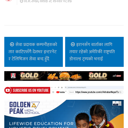
वि.सं.२०७६ वैशाख २८ शनिवार ०८:१७
सेवा प्रदायक कम्पनीहरुको
इरानसँग वार्ताका लागि
तार काटिएसँगै देशभर इन्टरनेट
तयार रहेको अमेरिकी राष्ट्रपति
र टेलिभिजन सेवा बन्द हुँदै
डोनाल्ड ट्रम्पको भनाई