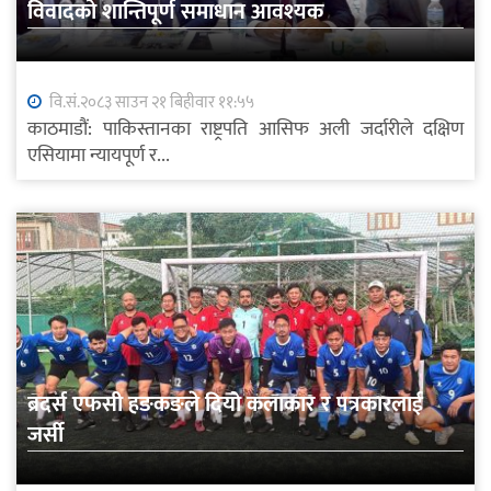
विवादको शान्तिपूर्ण समाधान आवश्यक
वि.सं.२०८३ साउन २१ बिहीवार ११:५५
काठमाडौं: पाकिस्तानका राष्ट्रपति आसिफ अली जर्दारीले दक्षिण
एसियामा न्यायपूर्ण र...
ब्रदर्स एफसी हङकङले दियो कलाकार र पत्रकारलाई
जर्सी