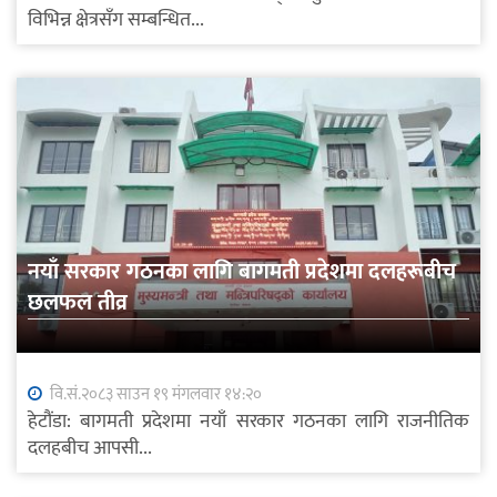
विभिन्न क्षेत्रसँग सम्बन्धित...
नयाँ सरकार गठनका लागि बागमती प्रदेशमा दलहरूबीच
छलफल तीव्र
वि.सं.२०८३ साउन १९ मंगलवार १४:२०
हेटौंडा: बागमती प्रदेशमा नयाँ सरकार गठनका लागि राजनीतिक
दलहबीच आपसी...