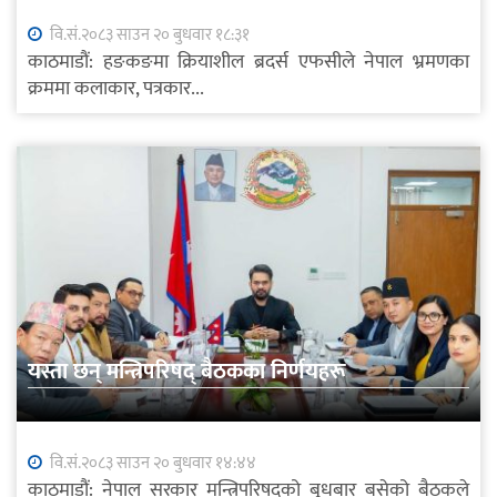
वि.सं.२०८३ साउन २० बुधवार १८:३१
काठमाडौं: हङकङमा क्रियाशील ब्रदर्स एफसीले नेपाल भ्रमणका
क्रममा कलाकार, पत्रकार...
यस्ता छन् मन्त्रिपरिषद् बैठकका निर्णयहरू
वि.सं.२०८३ साउन २० बुधवार १४:४४
काठमाडौं: नेपाल सरकार मन्त्रिपरिषद्को बुधबार बसेको बैठकले