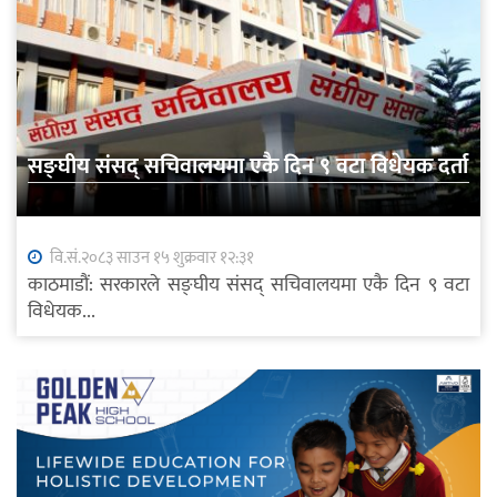
सङ्घीय संसद् सचिवालयमा एकै दिन ९ वटा विधेयक दर्ता
वि.सं.२०८३ साउन १५ शुक्रवार १२:३१
काठमाडौं: सरकारले सङ्घीय संसद् सचिवालयमा एकै दिन ९ वटा
विधेयक...