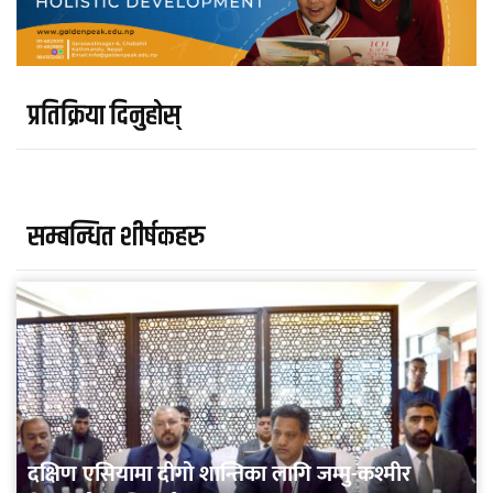
प्रतिक्रिया दिनुहोस्
सम्बन्धित शीर्षकहरु
दक्षिण एसियामा दीगो शान्तिका लागि जम्मु-कश्मीर