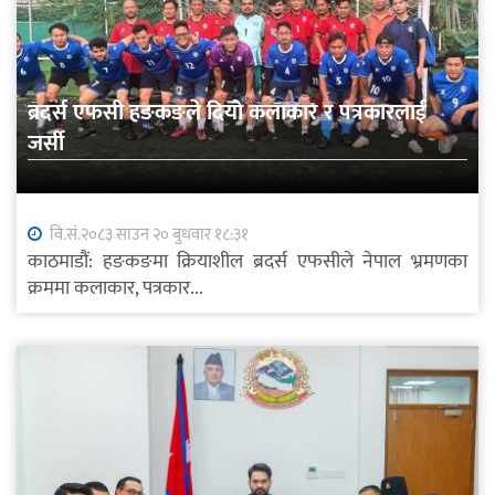
ब्रदर्स एफसी हङकङले दियो कलाकार र पत्रकारलाई
जर्सी
वि.सं.२०८३ साउन २० बुधवार १८:३१
काठमाडौं: हङकङमा क्रियाशील ब्रदर्स एफसीले नेपाल भ्रमणका
क्रममा कलाकार, पत्रकार...