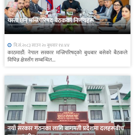
यस्ता छन् मन्त्रिपरिषद् बैठकका निर्णयहरू
वि.सं.२०८३ साउन २० बुधवार १४:४४
काठमाडौं: नेपाल सरकार मन्त्रिपरिषद्को बुधबार बसेको बैठकले
विभिन्न क्षेत्रसँग सम्बन्धित...
नयाँ सरकार गठनका लागि बागमती प्रदेशमा दलहरूबीच