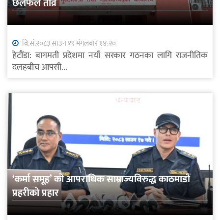
छलफल तीव्र
वि.सं.२०८३ साउन १९ मंगलवार १४:२०
हेटौंडा: बागमती प्रदेशमा नयाँ सरकार गठनका लागि राजनीतिक
दलहबीच आपसी...
‘कर्मा समूह’ को आपराधिक साम्राज्यविरुद्ध काठमाडौं
प्रहरीको प्रहार