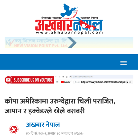
कोपा अमेरिकामा उरुग्वेद्वारा चिली पराजित,
जापान र इक्वेडरले खेले बराबरी
अखबार नेपाल
वि.सं.२०७६ असार १० मंगलवार ०९:०७