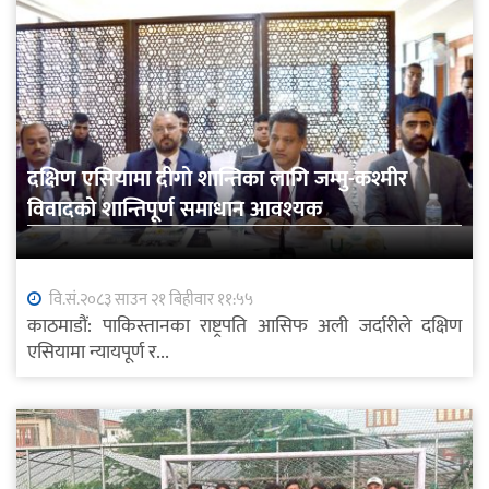
दक्षिण एसियामा दीगो शान्तिका लागि जम्मु-कश्मीर
विवादको शान्तिपूर्ण समाधान आवश्यक
वि.सं.२०८३ साउन २१ बिहीवार ११:५५
काठमाडौं: पाकिस्तानका राष्ट्रपति आसिफ अली जर्दारीले दक्षिण
एसियामा न्यायपूर्ण र...