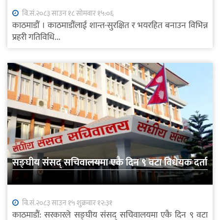
वि.सं.२०८३ साउन १८ सोमवार १५:०६
काठमाडौं । काठमाडौंलाई शान्त-सुरक्षित र भयरहित बनाउन विभिन्न
प्रहरी गतिविधि...
सङ्घीय संसद् सचिवालयमा एकै दिन ९ वटा विधेयक दर्ता
वि.सं.२०८३ साउन १५ शुक्रवार १२:३१
काठमाडौं: सरकारले सङ्घीय संसद् सचिवालयमा एकै दिन ९ वटा