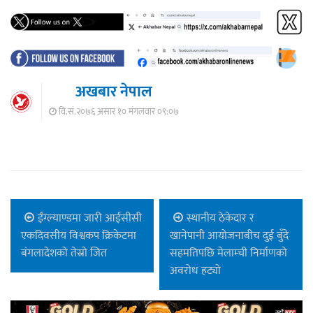
अखबार नेपाल
वि.सं.२०७६ असार १० मंगलवार ०९:०७
ईंग्ल्याण्डमा जारी आईसीसी
स्थानीय ठेकेदार र
एकदिवसीय विश्वकप क्रिकेटमा
खानेपानी आयोजनाबीच दुई बुँदे
बंगलादेशको तेस्रो जित
सहमतिपछि मेलाम्ची निर्माणको
अवरोध हट्यो