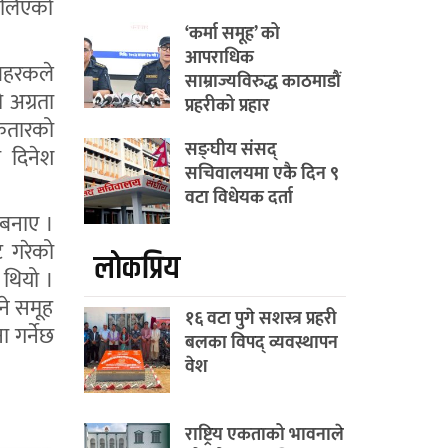
 लिएको
‘कर्मा समूह’ को
आपराधिक
लहरकले
साम्राज्यविरुद्ध काठमाडौं
 अग्रता
प्रहरीको प्रहार
 कतारको
सङ्घीय संसद्
ा दिनेश
सचिवालयमा एकै दिन ९
वटा विधेयक दर्ता
 बनाए ।
ट गरेको
लाेकप्रिय
 थियो ।
ने समूह
१६ वटा पुगे सशस्त्र प्रहरी
 गर्नेछ
बलका विपद् व्यवस्थापन
वेश
राष्ट्रिय एकताको भावनाले