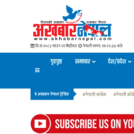
वि.सं.२०८३ साउन २१ बिहीवार
नेपाली समय:
११:२२:३८ बजे
गृहपृष्ठ
समाचार
देश/प्रदेश
अखबार नेपाल ट्रेन्डिङ
#नेपाली कांग्रेस
#नेपाली काँग्र