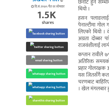
छनोट हुने सम्
वि.सं.२०७५ चैत ११ सोमवार
थियो ।
1.5K
हसन पलाङलाई ल
shares
पेनाल्टीमा गोल 
लिएको थियो । द
अग्रता दोब्बर प
राजवंशीलाई लाग
कप्तान रावीले ७
अतिरिक्त समयको
प्रहार गोलरक्षक
यस जितसँगै कतार
चरणबाट बाहिरिए
। खेल मंगलबार ह