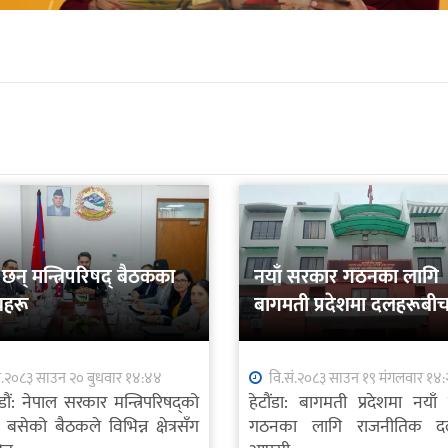
 छन् मन्त्रिपरिषद् बैठकका
नयाँ सरकार गठनका लागि
यहरू
बागमती प्रदेशमा दलहरूबी
छलफल तीव्र
ं.२०८३ साउन २० बुधवार १४:४४
वि.सं.२०८३ साउन १९ मंगलवार १४:
ौं: नेपाल सरकार मन्त्रिपरिषद्को
हेटौंडा: बागमती प्रदेशमा नया
 बसेको बैठकले विभिन्न क्षेत्रसँग
गठनका लागि राजनीतिक द