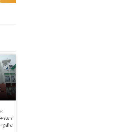
च
२०
ँ सरकार
लहबीच