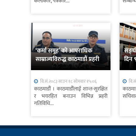
कलाकार, पत्रकार...
सम्बन्ध
‘कर्मा समूह’ को आपराधिक
सङ्घ
साम्राज्यविरुद्ध काठमाडौं प्रहरीको
दिन ९
प्रहार
वि.सं.२०८३ साउन १८ सोमवार १५:०६
वि.स
काठमाडौं । काठमाडौंलाई शान्त-सुरक्षित
काठमा
र भयरहित बनाउन विभिन्न प्रहरी
सचिवाल
गतिविधि...