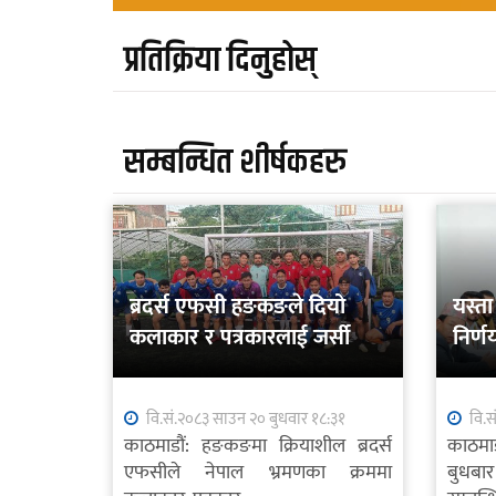
प्रतिक्रिया दिनुहोस्
सम्बन्धित शीर्षकहरु
ब्रदर्स एफसी हङकङले दियो
यस्ता
कलाकार र पत्रकारलाई जर्सी
निर्ण
वि.सं.२०८३ साउन २० बुधवार १८:३१
वि.स
काठमाडौं: हङकङमा क्रियाशील ब्रदर्स
काठमाड
एफसीले नेपाल भ्रमणका क्रममा
बुधबार