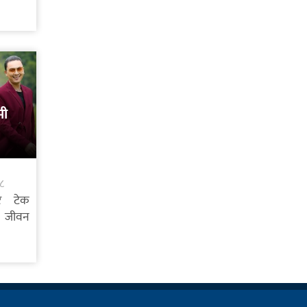
मी
०८
ार टेक
 जीवन