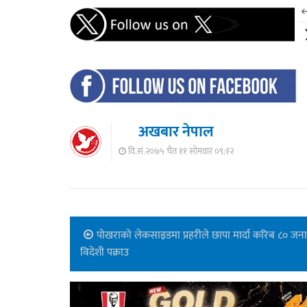
अखबार नेपाल
वि.सं.२०७५ चैत ११ सोमवार ०९:१२
पोखराको लेकसाइडमा प्रहरीले छापा मार्दा करिब ८० जना
विदेशी पक्राउ