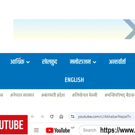
आर्थिक
खेलकुद
मनोरञ्जन
अन्तर्वार्ता
ENGLISH
ेस
#नेपाल सरकार
#बागमती प्रदेश
#लियोनल मेस्सी
#मन्त्रिपरिषद् बैठक