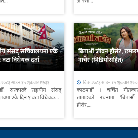
ित...
आपसी...
ीय संसद् सचिवालयमा एकै
बिताऔं जीवन हाँसेर, छमछ
 वटा विधेयक दर्ता
नाचेर (भिडियोसहित)
ं.२०८३ साउन १५ शुक्रवार १२:३१
वि.सं.२०८३ साउन १५ शुक्रवार १२:
डौं: सरकारले सङ्घीय संसद्
काठमाडौं । चर्चित गीतक
यमा एकै दिन ९ वटा विधेयक...
तामाङको रचनामा 'बिताऔं
हाँसेर,...