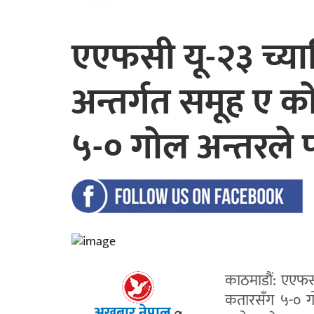
एएफसी यू-२३ च्य
अन्तर्गत समूह ए 
५-० गोल अन्तरले 
काठमाडौं: एएफस
कतारसँग ५-० ग
अखबार नेपाल