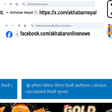
 नेपाली र
इण्डियन प्रिमियर लिगमा दिल्ली क्यापिटल्स र कोलकता
नाइटराइडर्सको विजयी सुरुवात