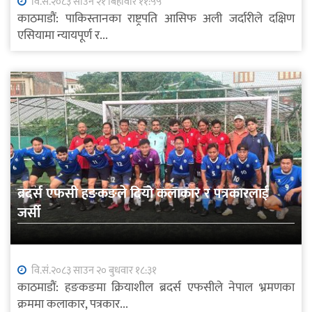
वि.सं.२०८३ साउन २१ बिहीवार ११:५५
काठमाडौं: पाकिस्तानका राष्ट्रपति आसिफ अली जर्दारीले दक्षिण
एसियामा न्यायपूर्ण र...
ब्रदर्स एफसी हङकङले दियो कलाकार र पत्रकारलाई
जर्सी
वि.सं.२०८३ साउन २० बुधवार १८:३१
काठमाडौं: हङकङमा क्रियाशील ब्रदर्स एफसीले नेपाल भ्रमणका
क्रममा कलाकार, पत्रकार...