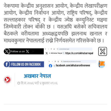
नेकपामा केन्द्रीय अनुशासन आयोग, केन्द्रीय लेखापरीक्षण
आयोग, केन्द्रीय निर्वाचन आयोग, राष्ट्रिय परिषद्, केन्द्रीय
सल्लाहकार परिषद् र केन्द्रीय ज्येष्ठ कम्युनिस्ट मञ्चमा
जिम्मेवारी तोक्न बाँकी छ । यसअघि बसेको सचिवालय
बैठकले वरीयतामा अध्यक्षद्वयपछि झलनाथ खनाल र
माधवकुमार नेपाललाई राख्ने निर्णयसमेत गरिसकेको छ ।
अखबार नेपाल
वि.सं.२०७६ भदौ ४ बुधवार ०९:०६