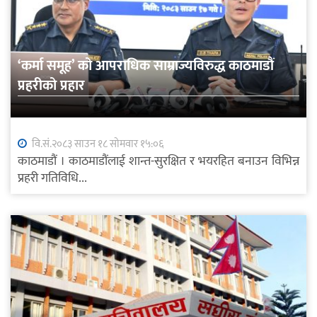
‘कर्मा समूह’ को आपराधिक साम्राज्यविरुद्ध काठमाडौं
प्रहरीको प्रहार
वि.सं.२०८३ साउन १८ सोमवार १५:०६
काठमाडौं । काठमाडौंलाई शान्त-सुरक्षित र भयरहित बनाउन विभिन्न
प्रहरी गतिविधि...