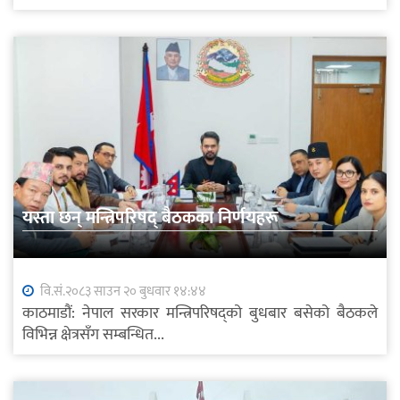
यस्ता छन् मन्त्रिपरिषद् बैठकका निर्णयहरू
वि.सं.२०८३ साउन २० बुधवार १४:४४
काठमाडौं: नेपाल सरकार मन्त्रिपरिषद्को बुधबार बसेको बैठकले
विभिन्न क्षेत्रसँग सम्बन्धित...