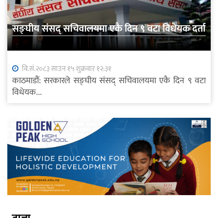
सङ्घीय संसद् सचिवालयमा एकै दिन ९ वटा विधेयक दर्ता
वि.सं.२०८३ साउन १५ शुक्रवार १२:३१
काठमाडौं: सरकारले सङ्घीय संसद् सचिवालयमा एकै दिन ९ वटा
विधेयक...