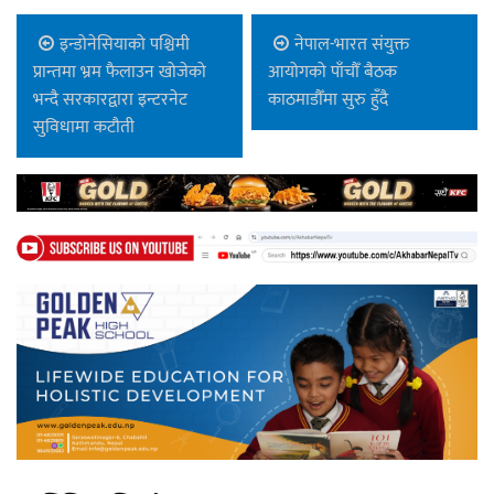
इन्डोनेसियाको पश्चिमी
नेपाल-भारत संयुक्त
प्रान्तमा भ्रम फैलाउन खोजेको
आयोगको पाँचौँ बैठक
भन्दै सरकारद्वारा इन्टरनेट
काठमाडौँमा सुरु हुँदै
सुविधामा कटौती