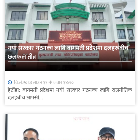
नयाँ सरकार गठनका लागि बागमती प्रदेशमा दलहरूबीच
छलफल तीव्र
वि.सं.२०८३ साउन १९ मंगलवार १४:२०
हेटौंडा: बागमती प्रदेशमा नयाँ सरकार गठनका लागि राजनीतिक
दलहबीच आपसी...