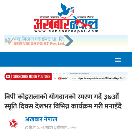
विपी कोइरालाको योगदानको स्मरण गर्दै ३७औँ
स्मृति दिवस देशभर विभिन्न कार्यक्रम गरी मनाइँदै
अखबार नेपाल
वि.सं.२०७६ साउन ६ सोमवार ०८:५७