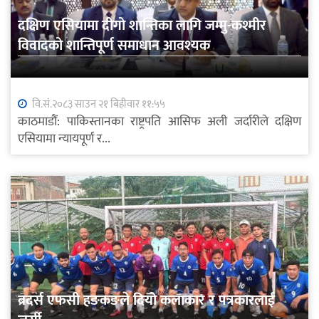
दक्षिण एसियामा दीगो शान्तिका लागि जम्मु-कश्मीर
विवादको शान्तिपूर्ण समाधान आवश्यक
वि.सं.२०८३ साउन २१ बिहीवार ११:५५
काठमाडौं: पाकिस्तानका राष्ट्रपति आसिफ अली जर्दारीले दक्षिण
एसियामा न्यायपूर्ण र...
ब्रदर्स एफसी हङकङले दियो कलाकार र पत्रकारलाई