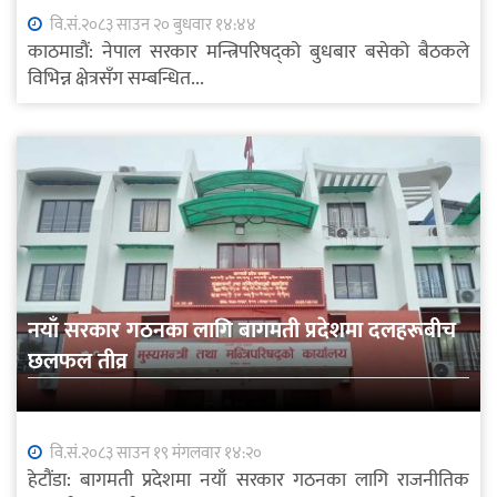
वि.सं.२०८३ साउन २० बुधवार १४:४४
काठमाडौं: नेपाल सरकार मन्त्रिपरिषद्को बुधबार बसेको बैठकले
विभिन्न क्षेत्रसँग सम्बन्धित...
नयाँ सरकार गठनका लागि बागमती प्रदेशमा दलहरूबीच
छलफल तीव्र
वि.सं.२०८३ साउन १९ मंगलवार १४:२०
हेटौंडा: बागमती प्रदेशमा नयाँ सरकार गठनका लागि राजनीतिक