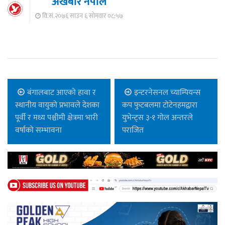
अखबार नेपाल
वि.सं.२०७६ साउन ६ सोमवार ०८:५७
बंगालबाट आएको हावा र
इन्टरनेसनल च्याम्पियन्स
स्थानीय वायुको प्रभावले देशका
कप फुटबलमा टोटेनहमद्वारा
पूर्वी र मध्य पश्चीमी क्षेत्रमा भारी
युभेन्ट्स ३-१ गोल अन्तरले
वर्षाको सम्भावना
पराजित