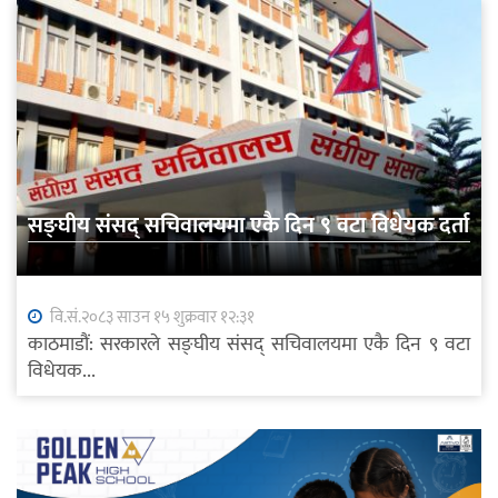
सङ्घीय संसद् सचिवालयमा एकै दिन ९ वटा विधेयक दर्ता
वि.सं.२०८३ साउन १५ शुक्रवार १२:३१
काठमाडौं: सरकारले सङ्घीय संसद् सचिवालयमा एकै दिन ९ वटा
विधेयक...