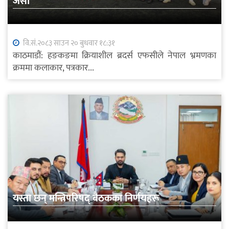
जर्सी
वि.सं.२०८३ साउन २० बुधवार १८:३१
काठमाडौं: हङकङमा क्रियाशील ब्रदर्स एफसीले नेपाल भ्रमणका
क्रममा कलाकार, पत्रकार...
यस्ता छन् मन्त्रिपरिषद् बैठकका निर्णयहरू