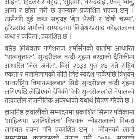
आइन’, ‘हिटलर र यहुदी’, ‘सुम्निमा’, ‘नरेन्द्रदाइ’, एवम् ‘बाबु,
आमा र छोरा’ गरी छ उपन्यास प्रकाशित भएका छन् ।
त्यसैगरी दुई कथा सङ्ग्रह ‘श्वेत भैरवी’ र ‘दोषी चस्मा’,
हरिप्रसाद शर्माको सम्पादनमा ‘विश्वेश्वरप्रसाद कोइरालाका
कथा र कविता’, प्रकाशित छ ।
वरिष्ठ अधिवक्ता गणेशराज शर्मासँगको वार्तामा आधारित
‘आत्मवृत्तान्त’, सुन्दरीजल बन्दी गृहमा बस्दाको दैनिकीमा
आधारित ‘जेल जर्नल’, विसं २०३३ पुस १६ गते राष्ट्रिय
एकता र मेलमिलापको नीति लिई स्वदेश फर्केपछि त्रिभुवन
अन्तर्राष्ट्रिय विमानस्थलबाट सिधै सुन्दरीजल बन्दी गृहमा
लगिएपछि लेखिएको दैनिकी ‘फेरि सुन्दरीजल’ ले नेपालको
तत्कालीन राजनीतिक अवस्थाको यथार्थ चित्रण गरेको छ ।
ज्ञाननिष्ठ ज्ञवालीको सम्पादनमा प्रकाशित सिसार पत्रिकामा
‘साहित्यमा प्रगतिशीलता’ विषयक कोइरालाको निबन्ध
लगायत रचना पनि प्रकाशित छन् । जीवनको लामो
समयसम्म काङ्ग्रेसको नेतृत्व गरी २०१५ सालको