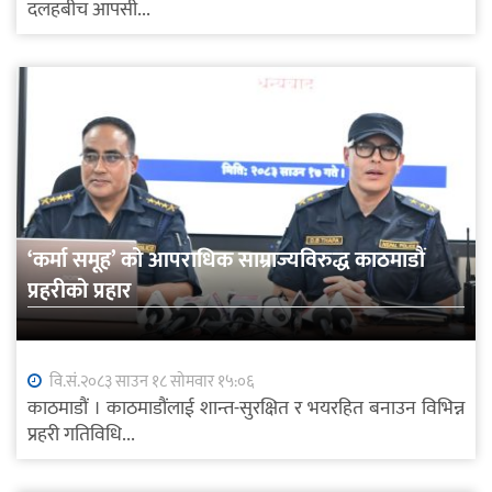
दलहबीच आपसी...
‘कर्मा समूह’ को आपराधिक साम्राज्यविरुद्ध काठमाडौं
प्रहरीको प्रहार
वि.सं.२०८३ साउन १८ सोमवार १५:०६
काठमाडौं । काठमाडौंलाई शान्त-सुरक्षित र भयरहित बनाउन विभिन्न
प्रहरी गतिविधि...