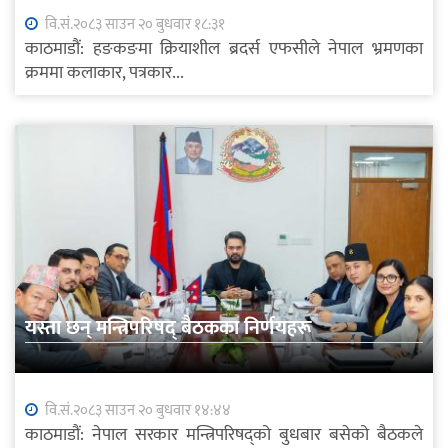
वि.सं.२०८३ साउन २० बुधवार १८:३१
काठमाडौं: हङकङमा क्रियाशील ब्रदर्स एफसीले नेपाल भ्रमणका
क्रममा कलाकार, पत्रकार...
यस्ता छन् मन्त्रिपरिषद् बैठकका निर्णयहरू
वि.सं.२०८३ साउन २० बुधवार १४:४४
काठमाडौं: नेपाल सरकार मन्त्रिपरिषद्को बुधबार बसेको बैठकले