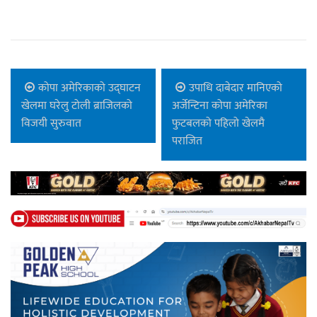
कोपा अमेरिकाको उद्घाटन
उपाधि दाबेदार मानिएको
खेलमा घरेलु टोली ब्राजिलको
अर्जेन्टिना कोपा अमेरिका
विजयी सुरुवात
फुटबलको पहिलो खेलमै
पराजित