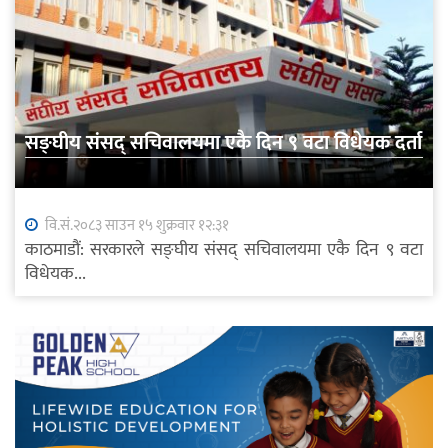
सङ्घीय संसद् सचिवालयमा एकै दिन ९ वटा विधेयक दर्ता
वि.सं.२०८३ साउन १५ शुक्रवार १२:३१
काठमाडौं: सरकारले सङ्घीय संसद् सचिवालयमा एकै दिन ९ वटा
विधेयक...