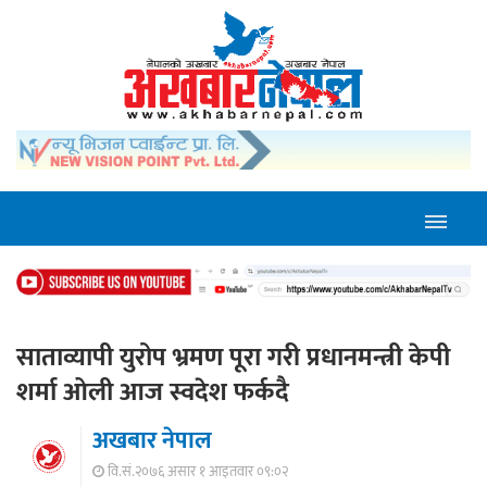
साताव्यापी युरोप भ्रमण पूरा गरी प्रधानमन्त्री केपी
शर्मा ओली आज स्वदेश फर्कदै
अखबार नेपाल
वि.सं.२०७६ असार १ आइतवार ०९:०२