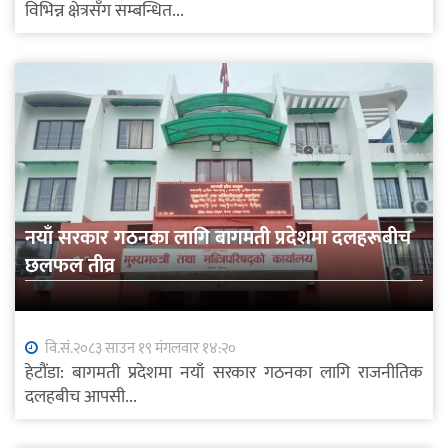
विभिन्न क्षेत्रसँग सम्बन्धित...
नयाँ सरकार गठनका लागि बागमती प्रदेशमा दलहरूबीच
छलफल तीव्र
वि.सं.२०८३ साउन १९ मंगलवार १४:२०
हेटौंडा: बागमती प्रदेशमा नयाँ सरकार गठनका लागि राजनीतिक
दलहबीच आपसी...