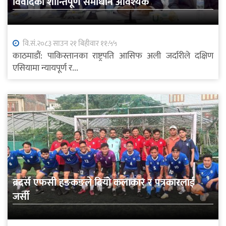
विवादको शान्तिपूर्ण समाधान आवश्यक
वि.सं.२०८३ साउन २१ बिहीवार ११:५५
काठमाडौं: पाकिस्तानका राष्ट्रपति आसिफ अली जर्दारीले दक्षिण
एसियामा न्यायपूर्ण र...
ब्रदर्स एफसी हङकङले दियो कलाकार र पत्रकारलाई
जर्सी