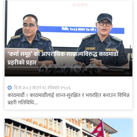
‘कर्मा समूह’ को आपराधिक साम्राज्यविरुद्ध काठमाडौं
प्रहरीको प्रहार
वि.सं.२०८३ साउन १८ सोमवार १५:०६
काठमाडौं । काठमाडौंलाई शान्त-सुरक्षित र भयरहित बनाउन विभिन्न
प्रहरी गतिविधि...