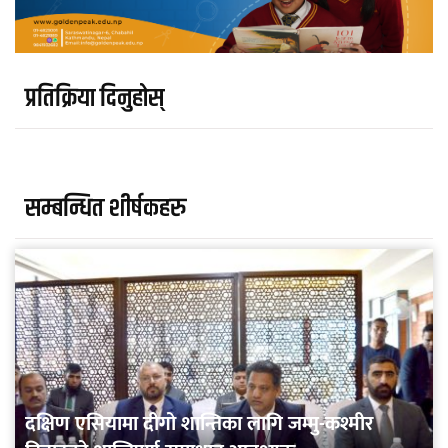
प्रतिक्रिया दिनुहोस्
सम्बन्धित शीर्षकहरु
दक्षिण एसियामा दीगो शान्तिका लागि जम्मु-कश्मीर