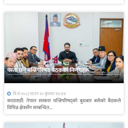
यस्ता छन् मन्त्रिपरिषद् बैठकका निर्णयहरू
वि.सं.२०८३ साउन २० बुधवार १४:४४
काठमाडौं: नेपाल सरकार मन्त्रिपरिषद्को बुधबार बसेको बैठकले
विभिन्न क्षेत्रसँग सम्बन्धित...