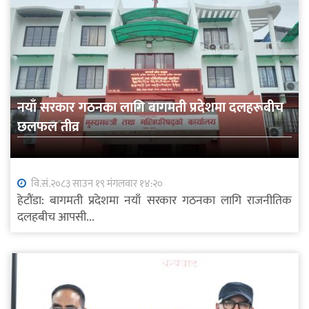
नयाँ सरकार गठनका लागि बागमती प्रदेशमा दलहरूबीच
छलफल तीव्र
वि.सं.२०८३ साउन १९ मंगलवार १४:२०
हेटौंडा: बागमती प्रदेशमा नयाँ सरकार गठनका लागि राजनीतिक
दलहबीच आपसी...