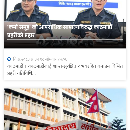
‘कर्मा समूह’ को आपराधिक साम्राज्यविरुद्ध काठमाडौं
प्रहरीको प्रहार
वि.सं.२०८३ साउन १८ सोमवार १५:०६
काठमाडौं । काठमाडौंलाई शान्त-सुरक्षित र भयरहित बनाउन विभिन्न
प्रहरी गतिविधि...