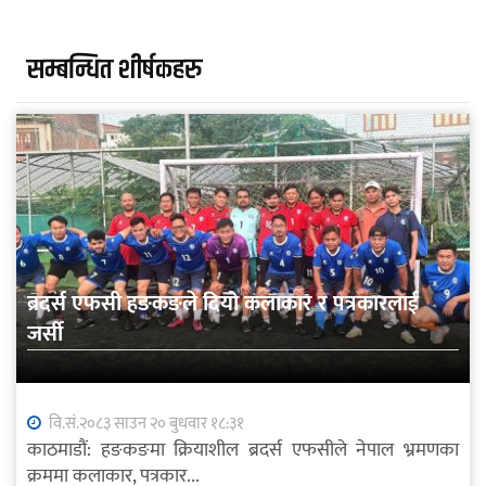
सम्बन्धित शीर्षकहरु
ब्रदर्स एफसी हङकङले दियो कलाकार र पत्रकारलाई
जर्सी
वि.सं.२०८३ साउन २० बुधवार १८:३१
काठमाडौं: हङकङमा क्रियाशील ब्रदर्स एफसीले नेपाल भ्रमणका
क्रममा कलाकार, पत्रकार...