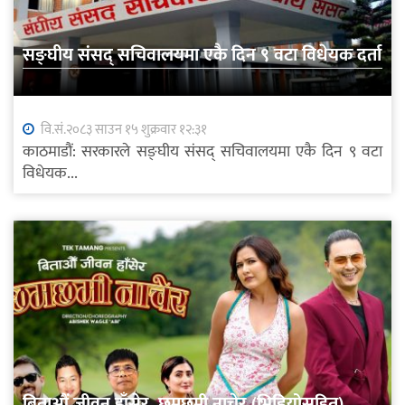
सङ्घीय संसद् सचिवालयमा एकै दिन ९ वटा विधेयक दर्ता
वि.सं.२०८३ साउन १५ शुक्रवार १२:३१
काठमाडौं: सरकारले सङ्घीय संसद् सचिवालयमा एकै दिन ९ वटा
विधेयक...
बिताऔं जीवन हाँसेर, छमछमी नाचेर (भिडियोसहित)