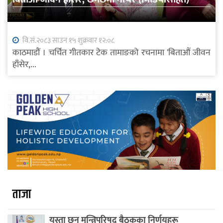
वि.सं.२०८३ साउन १५ शुक्रवार १२:०८
काठमाडौं । चर्चित गीतकार टेक तामाङको रचनामा 'बिताऔं जीवन
हाँसेर,...
ताजा
यस्ता छन् मन्त्रिपरिषद् बैठकका निर्णयहरू