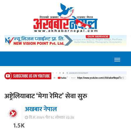
अष्ट्रेलियाबाट ‘मेगा रेमिट’ सेवा सुरु
अखबार नेपाल
वि.सं.२०७५ चैत १८ सोमवार २३:३४
1.5K