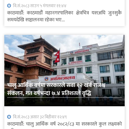
वि.सं.२०८३ साउन ५ मंगलवार ११:४४
काठमाडौं: काठमाडौं महानगरपालिका क्षेत्रभित्र यसअघि जुनसुकै
समयदेखि सञ्चालनमा रहेका भए...
चालु आर्थिक वर्षमा सरकारले सवा १२ खर्ब राजश्व
संकलन, गत वर्षभन्दा ७.४ प्रतिशतले वृद्धि
वि.सं.२०८३ असार ३२ बिहीवार १२:४९
काठमाडौं: चालु आर्थिक वर्ष २०८२/८३ मा सरकारले कुल लक्ष्यको