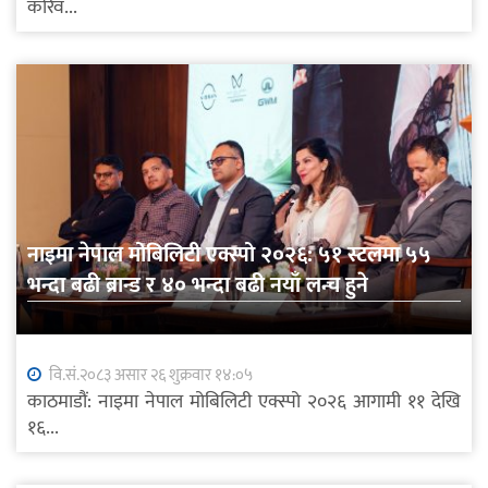
करिव...
नाइमा नेपाल मोबिलिटी एक्स्पो २०२६: ५१ स्टलमा ५५
भन्दा बढी ब्रान्ड र ४० भन्दा बढी नयाँ लन्च हुने
वि.सं.२०८३ असार २६ शुक्रवार १४:०५
काठमाडौं: नाइमा नेपाल मोबिलिटी एक्स्पो २०२६ आगामी ११ देखि
१६...