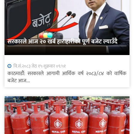
सरकारले आज २० खर्ब हाराहारीको पूर्ण बजेट ल्याउँदै
वि.सं.२०८३ जेठ १५ शुक्रवार ०९:५१
काठमाडौं: सरकारले आगामी आर्थिक वर्ष २०८३/८४ को वार्षिक
बजेट आज...