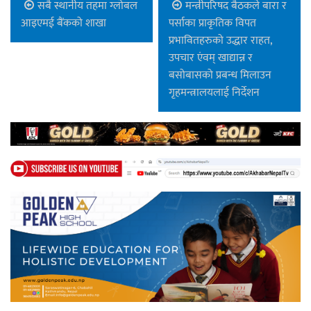
सबै स्थानीय तहमा ग्लोबल
मन्त्रीपरिषद बैठकले बारा र
आइएमई बैंकको शाखा
पर्साका प्राकृतिक विपत
प्रभावितहरुको उद्धार राहत,
उपचार एंवम् खाद्यान्न र
बसोबासको प्रबन्ध मिलाउन
गृहमन्त्रालयलाई निर्देशन