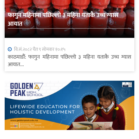
फागुन महिनामा पछिल्लो ३ महिना यताकै उच्च ग्यास
आयात
वि.सं.२०८२ चैत ९ सोमवार १०:१५
काठमाडौं: फागुन महिनामा पछिल्लो ३ महिना यताकै उच्च ग्यास
आयात...