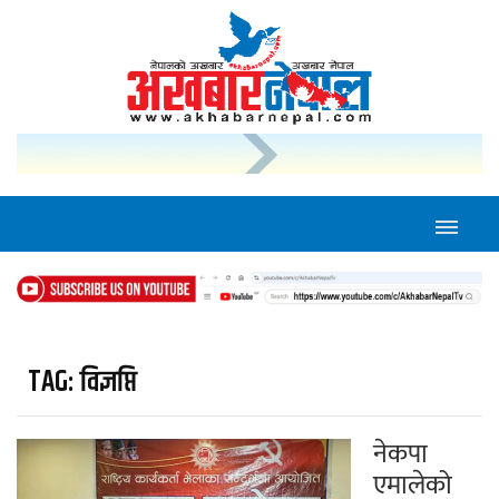
TAG:
विज्ञप्ति
नेकपा
एमालेको