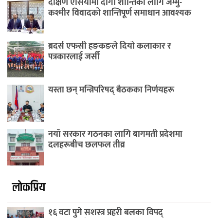
दक्षिण एसियामा दीगो शान्तिका लागि जम्मु-
कश्मीर विवादको शान्तिपूर्ण समाधान आवश्यक
ब्रदर्स एफसी हङकङले दियो कलाकार र
पत्रकारलाई जर्सी
यस्ता छन् मन्त्रिपरिषद् बैठकका निर्णयहरू
नयाँ सरकार गठनका लागि बागमती प्रदेशमा
दलहरूबीच छलफल तीव्र
लाेकप्रिय
१६ वटा पुगे सशस्त्र प्रहरी बलका विपद्