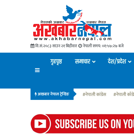
वि.सं.२०८३ साउन २१ बिहीवार
नेपाली समय:
०१:५७:२८ बजे
गृहपृष्ठ
समाचार
देश/प्रदेश
अखबार नेपाल ट्रेन्डिङ
#नेपाली कांग्रेस
#नेपाली काँग्र