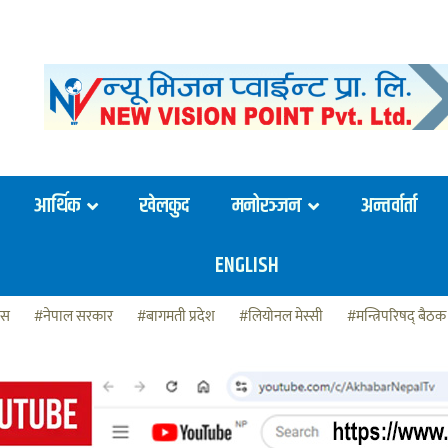
आर्थिक
खेलकुद
मनोरञ्जन
अन्तर्वार्ता
ENGLISH
ेस
#नेपाल सरकार
#बागमती प्रदेश
#लियोनल मेस्सी
#मन्त्रिपरिषद् बैठक