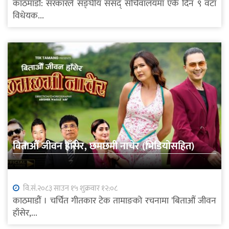
काठमाडौं: सरकारले सङ्घीय संसद् सचिवालयमा एकै दिन ९ वटा
विधेयक...
बिताऔं जीवन हाँसेर, छमछमी नाचेर (भिडियोसहित)
वि.सं.२०८३ साउन १५ शुक्रवार १२:०८
काठमाडौं । चर्चित गीतकार टेक तामाङको रचनामा 'बिताऔं जीवन
हाँसेर,...