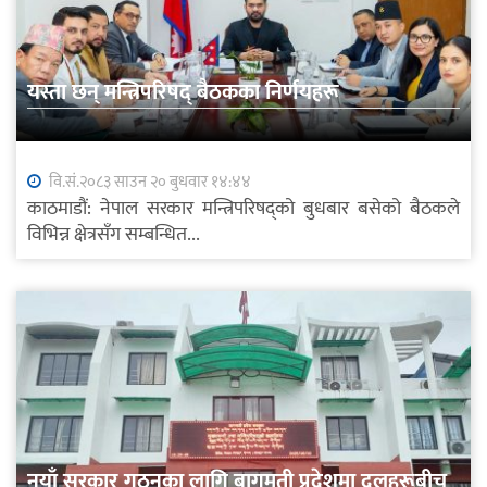
यस्ता छन् मन्त्रिपरिषद् बैठकका निर्णयहरू
वि.सं.२०८३ साउन २० बुधवार १४:४४
काठमाडौं: नेपाल सरकार मन्त्रिपरिषद्को बुधबार बसेको बैठकले
विभिन्न क्षेत्रसँग सम्बन्धित...
नयाँ सरकार गठनका लागि बागमती प्रदेशमा दलहरूबीच