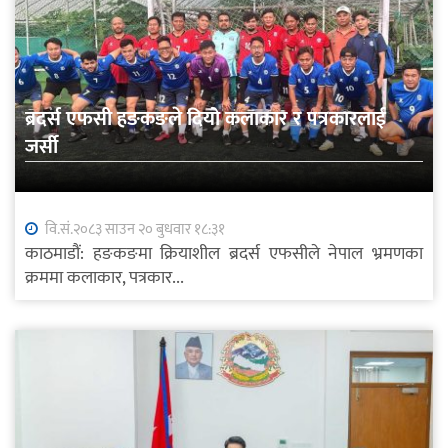
ब्रदर्स एफसी हङकङले दियो कलाकार र पत्रकारलाई
जर्सी
वि.सं.२०८३ साउन २० बुधवार १८:३१
काठमाडौं: हङकङमा क्रियाशील ब्रदर्स एफसीले नेपाल भ्रमणका
क्रममा कलाकार, पत्रकार...