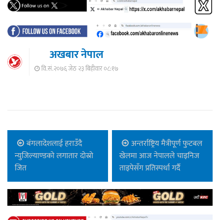
अखबार नेपाल
वि.सं.२०७६ जेठ २३ बिहीवार ०८:१७
बंगलादेशलाई हराउँदै
अन्तर्राष्ट्रिय मैत्रीपूर्ण फुटबल
न्युजिल्याण्डको लगातार दोस्रो
खेलमा आज नेपालले चाइनिज
जित
ताइपेसँग प्रतिस्पर्धा गर्दै