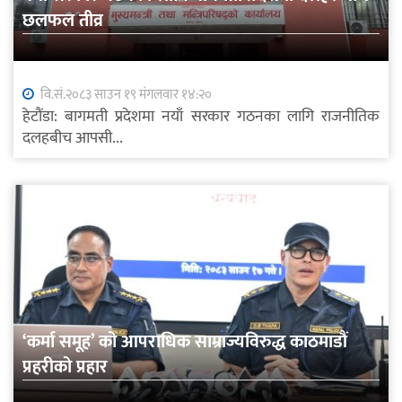
छलफल तीव्र
वि.सं.२०८३ साउन १९ मंगलवार १४:२०
हेटौंडा: बागमती प्रदेशमा नयाँ सरकार गठनका लागि राजनीतिक
दलहबीच आपसी...
‘कर्मा समूह’ को आपराधिक साम्राज्यविरुद्ध काठमाडौं
प्रहरीको प्रहार