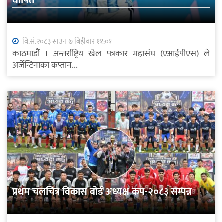
घोषित
वि.सं.२०८३ साउन ७ बिहीवार ११:०१
काठमाडौं । अन्तर्राष्ट्रिय खेल पत्रकार महासंघ (एआईपीएस) ले
अर्जेन्टिनाका कप्तान...
प्रथम चलचित्र विकास बोर्ड अध्यक्ष कप-२०८३ सम्पन्न