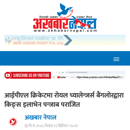
आईपीएल क्रिकेटमा रोयल च्यालेन्जर्स बैंगलोरद्वारा
किङ्स इलाभेन पन्जाब पराजित
अखबार नेपाल
वि.सं.२०७६ वैशाख १२ बिहीवार ०७:४९