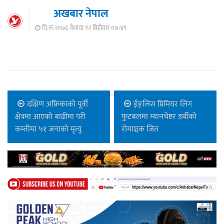
अखबार नेपाल
वि.सं.२०७६ वैशाख १२ बिहीवार ०७:४९
दक्षिण अफ्रिकाको पूर्वी
ईङ्लिस प्रिमियर लिग
क्षेत्रमा आएको बाढीमा परी
फुटबलमा म्यानचेष्टर डर्बीको
कम्तीमा ५१ जनाको मृत्यु
रोमाञ्चक जित