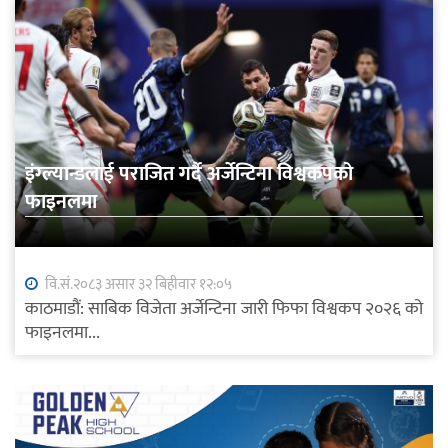
इंग्ल्यान्डलाई पराजित गर्दै अर्जेन्टिना विश्वकपको
फाइनलमा
वि.सं.२०८३ असार ३२ बिहीवार १२:०५
काठमाडौं: साबिक विजेता अर्जेन्टिना जारी फिफा विश्वकप २०२६ को
फाइनलमा...