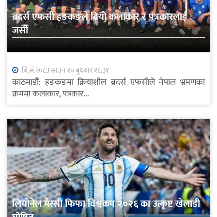
ब्रदर्स एफसी हङकङले दियो कलाकार र पत्रकारलाई
जर्सी
वि.सं.२०८३ साउन २० बुधवार १८:३१
काठमाडौं: हङकङमा क्रियाशील ब्रदर्स एफसीले नेपाल भ्रमणका
क्रममा कलाकार, पत्रकार...
लियोनेल मेस्सी फिफा विश्वकप २०२६ का उत्कृष्ट खेलाडी