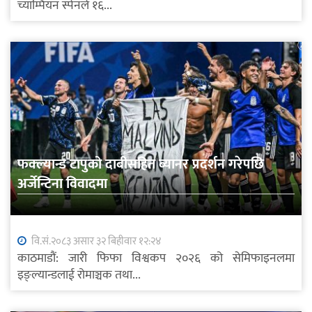
च्याम्पियन स्पेनले १६...
फक्ल्यान्ड टापुको दाबीसहित ब्यानर प्रदर्शन गरेपछि
अर्जेन्टिना विवादमा
वि.सं.२०८३ असार ३२ बिहीवार १२:२४
काठमाडौं: जारी फिफा विश्वकप २०२६ को सेमिफाइनलमा
इङ्ल्यान्डलाई रोमाञ्चक तथा...