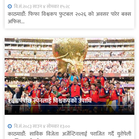
वि.सं.२०८३ साउन ४ सोमवार १५:२८
काठमाडौं: फिफा विश्वकप फुटबल २०२६ को अवसर पारेर बक्स
अफिस...
१६ वर्षपछि स्पेनलाई विश्वकपको उपाधि
वि.सं.२०८३ साउन ४ सोमवार १३:००
काठमाडौं: साविक विजेता अर्जेन्टिनालाई पराजित गर्दै युरोपेली