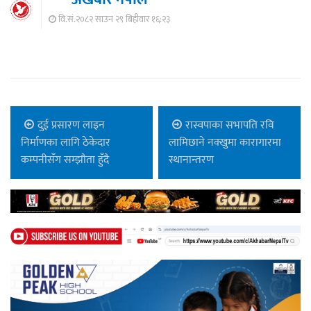
वि.सं.२०८२ साउन २९ बिहीवार १६:२३
दुई प्रसारण लाइन
रास्वपाका सभापति रवि
निर्माणका लागि ठेकेदार
लामिछाने नक्खुमा कारागारमा
कम्पनीसँग सम्झौता हुँदै
स्थानान्तरण