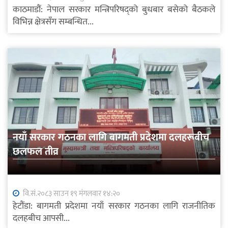
काठमाडौं: नेपाल सरकार मन्त्रिपरिषद्को बुधबार बसेको बैठकले
विभिन्न क्षेत्रसँग सम्बन्धित...
नयाँ सरकार गठनका लागि बागमती प्रदेशमा दलहरूबीच
छलफल तीव्र
वि.सं.२०८३ साउन १९ मंगलवार १४:२०
हेटौंडा: बागमती प्रदेशमा नयाँ सरकार गठनका लागि राजनीतिक
दलहबीच आपसी...