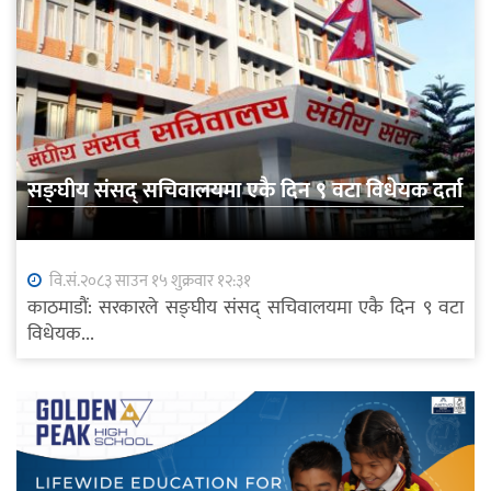
सङ्घीय संसद् सचिवालयमा एकै दिन ९ वटा विधेयक दर्ता
वि.सं.२०८३ साउन १५ शुक्रवार १२:३१
काठमाडौं: सरकारले सङ्घीय संसद् सचिवालयमा एकै दिन ९ वटा
विधेयक...