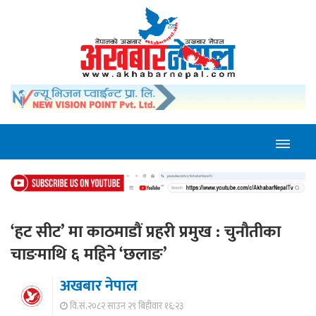
‘हट सीट’ मा काठमाडौं प्रहरी प्रमुख : चुनौतीका
चाङमाथि ६ महिने ‘छलाङ’
अखबार नेपाल
वि.सं.२०८२ साउन २९ बिहीवार १६:२३