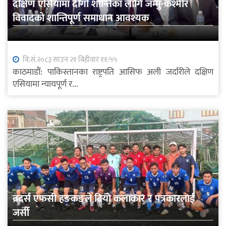
दक्षिण एसियामा दीगो शान्तिका लागि जम्मु-कश्मीर
विवादको शान्तिपूर्ण समाधान आवश्यक
वि.सं.२०८३ साउन २१ बिहीवार ११:५५
काठमाडौं: पाकिस्तानका राष्ट्रपति आसिफ अली जर्दारीले दक्षिण
एसियामा न्यायपूर्ण र...
ब्रदर्स एफसी हङकङले दियो कलाकार र पत्रकारलाई
जर्सी