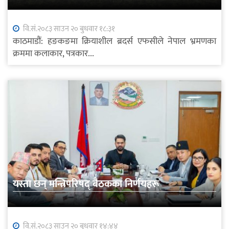
वि.सं.२०८३ साउन २० बुधवार १८:३१
काठमाडौं: हङकङमा क्रियाशील ब्रदर्स एफसीले नेपाल भ्रमणका
क्रममा कलाकार, पत्रकार...
यस्ता छन् मन्त्रिपरिषद् बैठकका निर्णयहरू
वि.सं.२०८३ साउन २० बुधवार १४:४४