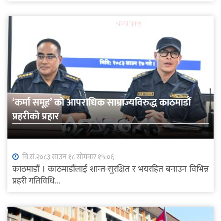
‘कर्मा समूह’ को आपराधिक साम्राज्यविरुद्ध काठमाडौं
प्रहरीको प्रहार
वि.सं.२०८३ साउन १८ सोमवार १५:०६
काठमाडौं । काठमाडौंलाई शान्त-सुरक्षित र भयरहित बनाउन विभिन्न
प्रहरी गतिविधि...