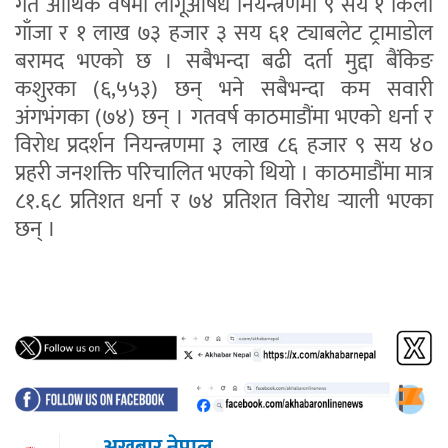
गत आर्थिक वर्षमा लागूऔषध नियन्त्रणमा ९ सय १ किलो
गाँजा र १ लाख ७३ हजार ३ सय ६१ ट्याबलेट ट्रामाडोल
बरामद भएको छ । सबैभन्दा बढी दर्ता मुद्दा बैंकिङ
कशुरका (६,५५३) छन् भने सबैभन्दा कम सवारी
अंगभंगका (७४) छन् । गतवर्ष काठमाडौंमा भएको धर्ना र
विरोध प्रदर्शन नियन्त्रणमा ३ लाख ८६ हजार ९ सय ४०
प्रहरी जनशक्ति परिचालित भएको थियो । काठमाडौंमा मात्र
८१.६८ प्रतिशत धर्ना र ७४ प्रतिशत विरोध र्‍याली भएका
छन् ।
अखबार नेपाल