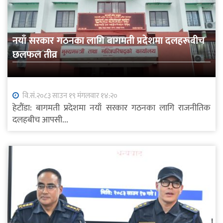
नयाँ सरकार गठनका लागि बागमती प्रदेशमा दलहरूबीच
छलफल तीव्र
वि.सं.२०८३ साउन १९ मंगलवार १४:२०
हेटौंडा: बागमती प्रदेशमा नयाँ सरकार गठनका लागि राजनीतिक
दलहबीच आपसी...