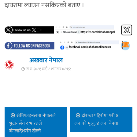
दायरामा ल्याउन नसकिएको बताए ।
अखबार नेपाल
वि.सं.२०८१ भदौ ८ शनिवार ०८:१२
सेमिफाइनलमा नेपालले
दोरम्बा पहिरोमा परी ६
भुटानसँग र भारतले
जनाको मृत्यु, ४ जना बेपत्ता
बंगलादेशसँग खेल्ने