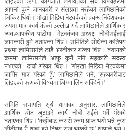
लिइएको ऋण, कागजात लगायतका सबै विषयहरूमा
आफ्नो कुनै जानकारी र संलग्नता नरहेको लामिछानेको
जिकिर थियो । गोर्खा मिडिया नेटवर्कको प्रबन्ध निर्देशकका
रूपमा मात्र कार्य गरेको उल्लेख गर्दै लामिछानेले आर्थिक र
व्यवस्थापकीय पाटोमा नेटवर्कका अध्यक्ष जीवीराईलाई
जानकारी हुने बताएका थिए । समितिले सोधेका कतिपय
प्रश्नमा लामिछानेले ठाडै अस्वीकार गरेका थिए । बयानको
क्रममा लामिछानेले आफू कुनै पनि सहकारी सदस्य
नभएको दावी गरेका थिए । ‘गोरखा मिडिया नेटवर्कमा
जागिर मात्र गरेको हुँ,’ लामिछानेले भने, ‘सहकारीबाट
लिइएको ऋणको विषयमा जिम्मा लिन सक्दिनँ ।’
समिति सभापति सूर्य थापाका अनुसार, लामिछानेले
आर्थिक स्रोत जुटाउने कार्य जीबी राईले गर्ने गरेको
बताएका थिए । ‘कहाँबाट कसरी रकम प्राप्त भयो भन्ने कुरा
जीबीराइ नै थाहा हुने विषय राख्नु भएको छ,’ थापाले भने ।