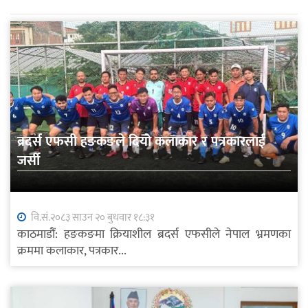
ब्रदर्स एफसी हङकङले दियो कलाकार र पत्रकारलाई
जर्सी
वि.सं.२०८३ साउन २० बुधवार १८:३१
काठमाडौं: हङकङमा क्रियाशील ब्रदर्स एफसीले नेपाल भ्रमणका
क्रममा कलाकार, पत्रकार...