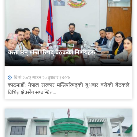
यस्ता छन् मन्त्रिपरिषद् बैठकका निर्णयहरू
वि.सं.२०८३ साउन २० बुधवार १४:४४
काठमाडौं: नेपाल सरकार मन्त्रिपरिषद्को बुधबार बसेको बैठकले
विभिन्न क्षेत्रसँग सम्बन्धित...