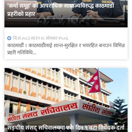
‘कर्मा समूह’ को आपराधिक साम्राज्यविरुद्ध काठमाडौं
प्रहरीको प्रहार
वि.सं.२०८३ साउन १८ सोमवार १५:०६
काठमाडौं । काठमाडौंलाई शान्त-सुरक्षित र भयरहित बनाउन विभिन्न
प्रहरी गतिविधि...
सङ्घीय संसद् सचिवालयमा एकै दिन ९ वटा विधेयक दर्ता