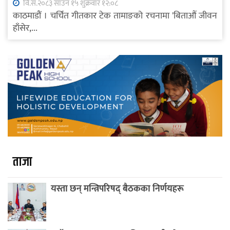
वि.सं.२०८३ साउन १५ शुक्रवार १२:०८
काठमाडौं । चर्चित गीतकार टेक तामाङको रचनामा 'बिताऔं जीवन
हाँसेर,...
ताजा
यस्ता छन् मन्त्रिपरिषद् बैठकका निर्णयहरू