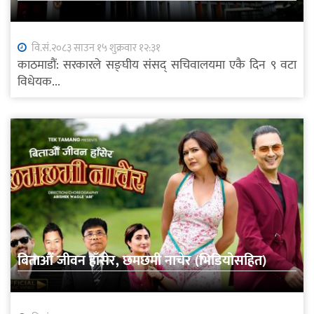
वि.सं.२०८३ साउन १५ शुक्रवार १२:३१
काठमाडौं: सरकारले सङ्घीय संसद् सचिवालयमा एकै दिन ९ वटा
विधेयक...
बिताऔं जीवन हाँसेर, छमछमी नाचेर (भिडियोसहित)