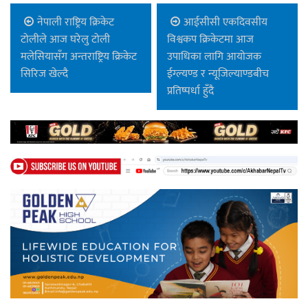
नेपाली राष्ट्रिय क्रिकेट
आईसीसी एकदिवसीय
टोलीले आज घरेलु टोली
विश्वकप क्रिकेटमा आज
मलेसियासँग अन्तराष्ट्रिय क्रिकेट
उपाधिका लागि आयोजक
सिरिज खेल्दै
ईग्ल्यण्ड र न्यूजिल्याण्डबीच
प्रतिष्पर्धा हुँदै