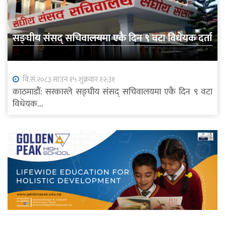
सङ्घीय संसद् सचिवालयमा एकै दिन ९ वटा विधेयक दर्ता
वि.सं.२०८३ साउन १५ शुक्रवार १२:३१
काठमाडौं: सरकारले सङ्घीय संसद् सचिवालयमा एकै दिन ९ वटा
विधेयक...