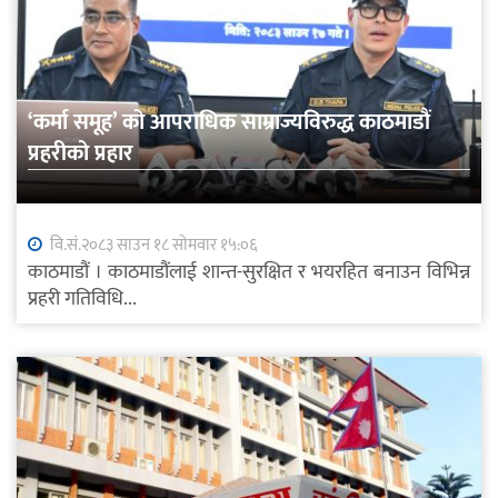
‘कर्मा समूह’ को आपराधिक साम्राज्यविरुद्ध काठमाडौं
प्रहरीको प्रहार
वि.सं.२०८३ साउन १८ सोमवार १५:०६
काठमाडौं । काठमाडौंलाई शान्त-सुरक्षित र भयरहित बनाउन विभिन्न
प्रहरी गतिविधि...