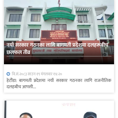
नयाँ सरकार गठनका लागि बागमती प्रदेशमा दलहरूबीच
छलफल तीव्र
वि.सं.२०८३ साउन १९ मंगलवार १४:२०
हेटौंडा: बागमती प्रदेशमा नयाँ सरकार गठनका लागि राजनीतिक
दलहबीच आपसी...