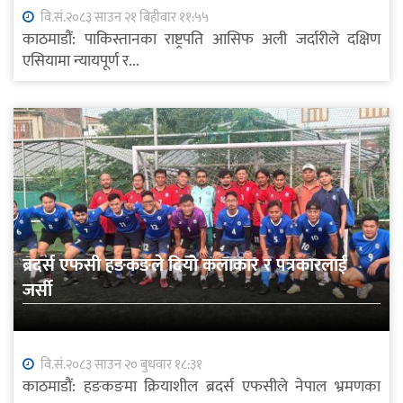
वि.सं.२०८३ साउन २१ बिहीवार ११:५५
काठमाडौं: पाकिस्तानका राष्ट्रपति आसिफ अली जर्दारीले दक्षिण
एसियामा न्यायपूर्ण र...
ब्रदर्स एफसी हङकङले दियो कलाकार र पत्रकारलाई
जर्सी
वि.सं.२०८३ साउन २० बुधवार १८:३१
काठमाडौं: हङकङमा क्रियाशील ब्रदर्स एफसीले नेपाल भ्रमणका