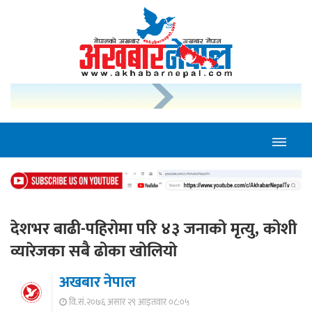
देशभर बाढी-पहिरोमा परि ४३ जनाको मृत्यु, कोशी
व्यारेजका सबै ढोका खोलियो
अखबार नेपाल
वि.सं.२०७६ असार २९ आइतवार ०८:०५