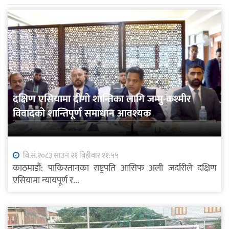
दक्षिण एसियामा दीगो शान्तिका लागि जम्मु-कश्मीर
विवादको शान्तिपूर्ण समाधान आवश्यक
वि.सं.२०८३ साउन २१ बिहीवार ११:५५
काठमाडौं: पाकिस्तानका राष्ट्रपति आसिफ अली जर्दारीले दक्षिण
एसियामा न्यायपूर्ण र...