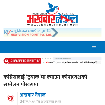
कांग्रेसलाई ‘ट्रयाक’मा ल्याउन कोषाध्यक्षको
सम्मेलन पोखरामा
अखबार नेपाल
वि.सं.२०७५ चैत २४ आइतवार १९:४१