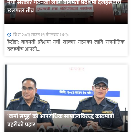
नयाँ सरकार गठनका लागि बागमती प्रदेशमा दलहरूबीच
छलफल तीव्र
वि.सं.२०८३ साउन १९ मंगलवार १४:२०
हेटौंडा: बागमती प्रदेशमा नयाँ सरकार गठनका लागि राजनीतिक
दलहबीच आपसी...
‘कर्मा समूह’ को आपराधिक साम्राज्यविरुद्ध काठमाडौं
प्रहरीको प्रहार