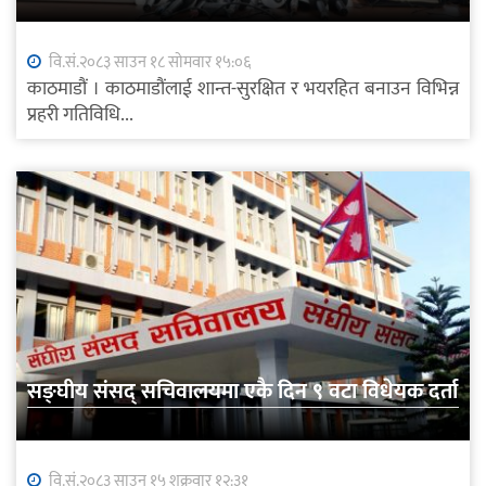
वि.सं.२०८३ साउन १८ सोमवार १५:०६
काठमाडौं । काठमाडौंलाई शान्त-सुरक्षित र भयरहित बनाउन विभिन्न
प्रहरी गतिविधि...
सङ्घीय संसद् सचिवालयमा एकै दिन ९ वटा विधेयक दर्ता
वि.सं.२०८३ साउन १५ शुक्रवार १२:३१