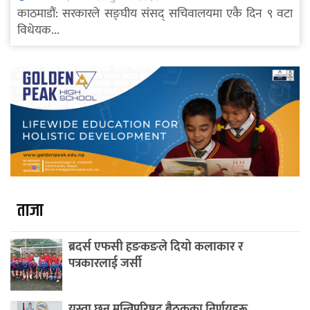
काठमाडौं: सरकारले सङ्घीय संसद् सचिवालयमा एकै दिन ९ वटा
विधेयक...
ताजा
ब्रदर्स एफसी हङकङले दियो कलाकार र
पत्रकारलाई जर्सी
यस्ता छन् मन्त्रिपरिषद् बैठकका निर्णयहरू