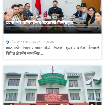
यस्ता छन् मन्त्रिपरिषद् बैठकका निर्णयहरू
वि.सं.२०८३ साउन २० बुधवार १४:४४
काठमाडौं: नेपाल सरकार मन्त्रिपरिषद्को बुधबार बसेको बैठकले
विभिन्न क्षेत्रसँग सम्बन्धित...