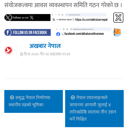
संयोजकत्वमा आवस व्यवस्थापन समिति गठन गरेको छ ।
अखबार नेपाल
वि.सं.२०७५ चैत २४ आइतवार १९:४१
समृद्ध नेपाल निर्माणमा
नेपाल एयरलाइन्सले
स्थानीय तहको भूमिका
जापानमा आगामी जुलाई ४
तारिखदेखि सातामा तीन उडान
भर्ने निश्चित