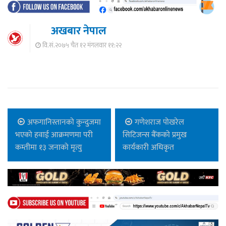
अखबार नेपाल
वि.सं.२०७५ चैत १२ मंगलवार ११:२२
अफगानिस्तानको कुन्दुजमा
गणेशराज पोखरेल
भएको हवाई आक्रमणमा परी
सिटिजन्स बैंकको प्रमुख
कम्तीमा १३ जनाको मृत्यु
कार्यकारी अधिकृत