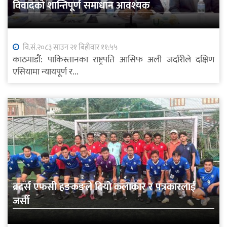
विवादको शान्तिपूर्ण समाधान आवश्यक
वि.सं.२०८३ साउन २१ बिहीवार ११:५५
काठमाडौं: पाकिस्तानका राष्ट्रपति आसिफ अली जर्दारीले दक्षिण
एसियामा न्यायपूर्ण र...
ब्रदर्स एफसी हङकङले दियो कलाकार र पत्रकारलाई
जर्सी