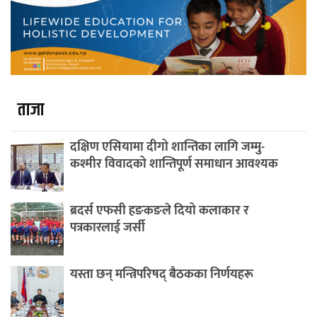
ताजा
दक्षिण एसियामा दीगो शान्तिका लागि जम्मु-
कश्मीर विवादको शान्तिपूर्ण समाधान आवश्यक
ब्रदर्स एफसी हङकङले दियो कलाकार र
पत्रकारलाई जर्सी
यस्ता छन् मन्त्रिपरिषद् बैठकका निर्णयहरू