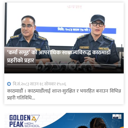
‘कर्मा समूह’ को आपराधिक साम्राज्यविरुद्ध काठमाडौं
प्रहरीको प्रहार
वि.सं.२०८३ साउन १८ सोमवार १५:०६
काठमाडौं । काठमाडौंलाई शान्त-सुरक्षित र भयरहित बनाउन विभिन्न
प्रहरी गतिविधि...