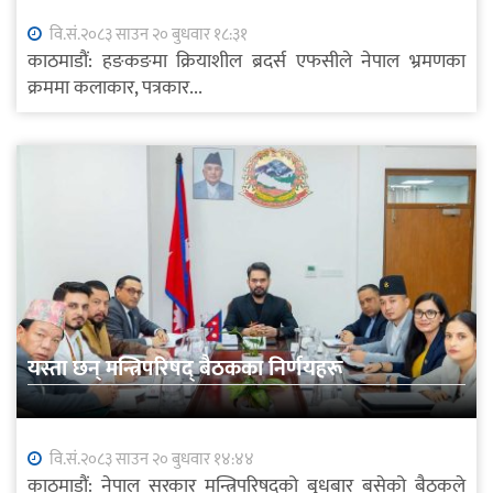
वि.सं.२०८३ साउन २० बुधवार १८:३१
काठमाडौं: हङकङमा क्रियाशील ब्रदर्स एफसीले नेपाल भ्रमणका
क्रममा कलाकार, पत्रकार...
यस्ता छन् मन्त्रिपरिषद् बैठकका निर्णयहरू
वि.सं.२०८३ साउन २० बुधवार १४:४४
काठमाडौं: नेपाल सरकार मन्त्रिपरिषद्को बुधबार बसेको बैठकले