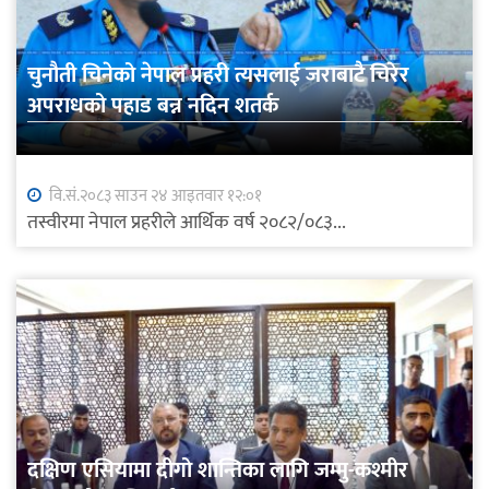
चुनौती चिनेको नेपाल प्रहरी त्यसलाई जराबाटै चिरेर
अपराधको पहाड बन्न नदिन शतर्क
वि.सं.२०८३ साउन २४ आइतवार १२:०१
तस्वीरमा नेपाल प्रहरीले आर्थिक वर्ष २०८२/०८३...
दक्षिण एसियामा दीगो शान्तिका लागि जम्मु-कश्मीर