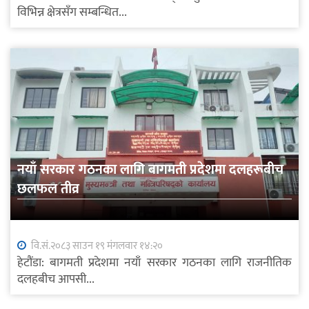
विभिन्न क्षेत्रसँग सम्बन्धित...
नयाँ सरकार गठनका लागि बागमती प्रदेशमा दलहरूबीच
छलफल तीव्र
वि.सं.२०८३ साउन १९ मंगलवार १४:२०
हेटौंडा: बागमती प्रदेशमा नयाँ सरकार गठनका लागि राजनीतिक
दलहबीच आपसी...