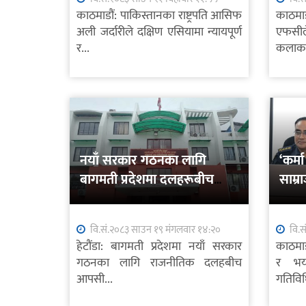
काठमाडौं: पाकिस्तानका राष्ट्रपति आसिफ
काठमाड
अली जर्दारीले दक्षिण एसियामा न्यायपूर्ण
एफसी
र...
कलाकार
नयाँ सरकार गठनका लागि
‘कर्
बागमती प्रदेशमा दलहरूबीच
साम्र
छलफल तीव्र
प्रहार
वि.सं.२०८३ साउन १९ मंगलवार १४:२०
वि.स
हेटौंडा: बागमती प्रदेशमा नयाँ सरकार
काठमाड
गठनका लागि राजनीतिक दलहबीच
र भयर
आपसी...
गतिविध