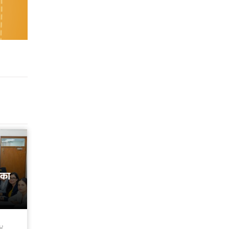
कका
४४