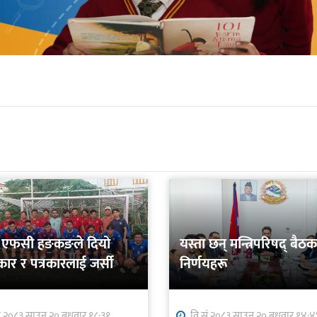
र्स एफसी हङकङले दियो
यस्ता छन् मन्त्रिपरिषद् बैठ
ार र पत्रकारलाई जर्सी
निर्णयहरू
ं.२०८३ साउन २० बुधवार १८:३१
वि.सं.२०८३ साउन २० बुधवार १४: