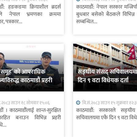
ौं: हङकङमा क्रियाशील ब्रदर्स
काठमाडौं: नेपाल सरकार मन्त्रिप
ले नेपाल भ्रमणका क्रममा
बुधबार बसेको बैठकले विभिन्न क्ष
, पत्रकार...
सम्बन्धित...
मा समूह’ को आपराधिक
सङ्घीय संसद् सचिवालयमा
ाज्यविरुद्ध काठमाडौं प्रहरीको
दिन ९ वटा विधेयक दर्ता
ं.२०८३ साउन १८ सोमवार १५:०६
वि.सं.२०८३ साउन १५ शुक्रवार १२:३
ौं । काठमाडौंलाई शान्त-सुरक्षित
काठमाडौं: सरकारले सङ्घीय
हित बनाउन विभिन्न प्रहरी
सचिवालयमा एकै दिन ९ वटा विध
ि...