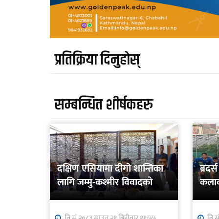
प्रतिक्रिया दिनुहोस्
सम्बन्धित शीर्षकहरु
दक्षिण एसियामा दीगो शान्तिका
ब्रद
लागि जम्मु-कश्मीर विवादको
कलाक
शान्तिपूर्ण समाधान आवश्यक
वि.सं.२०८३ साउन २१ बिहीवार ११:५५
वि.स