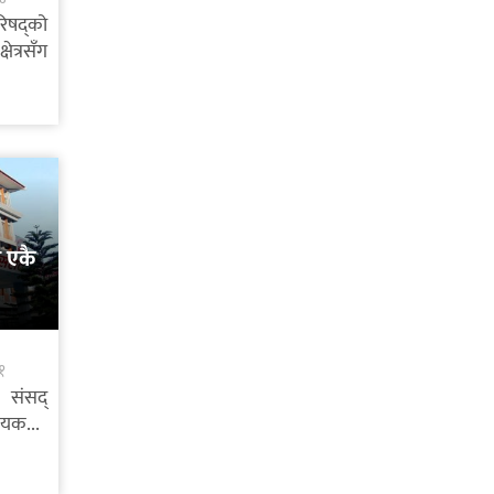
रिषद्को
ेत्रसँग
 एकै
१
 संसद्
ेयक...