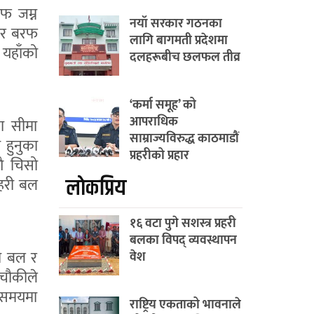
फ जम्न
नयाँ सरकार गठनका
मेर बरफ
लागि बागमती प्रदेशमा
 यहाँको
दलहरूबीच छलफल तीव्र
‘कर्मा समूह’ को
आपराधिक
ना सीमा
साम्राज्यविरुद्ध काठमाडौं
 हुनुका
प्रहरीको प्रहार
गै चिसो
लाेकप्रिय
रहरी बल
१६ वटा पुगे सशस्त्र प्रहरी
बलका विपद् व्यवस्थापन
री बल र
वेश
 चौकीले
ो समयमा
राष्ट्रिय एकताको भावनाले