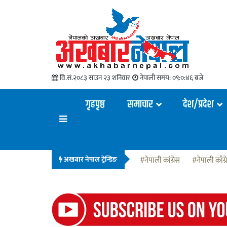
वि.सं.२०८३ साउन २३ शनिवार
नेपाली समय:
०९:०:४७ बजे
गृहपृष्ठ
समाचार
देश/प्रदेश
अखबार नेपाल ट्रेन्डिङ
#नेपाली कांग्रेस
#नेपाली काँग्र