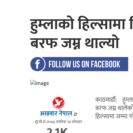
हुम्लाको हिल्सामा
बरफ जम्न थाल्यो
काठमाडौं: हुम्ल
बरफ जम्न थालेको
अखबार नेपाल
हिल्सामा जम्मा 
वि.सं.२०७७ कात्तिक २४ सोमवार
2.1K