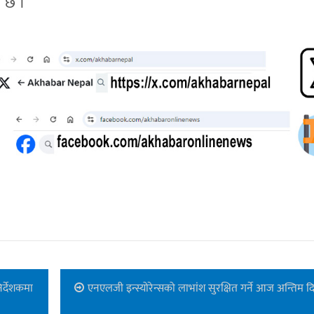
े छ ।
िर्देशकमा
एनएलजी इन्स्योरेन्सको लाभांश सुरक्षित गर्ने आज अन्तिम द