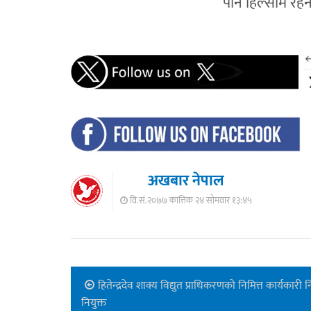
पनि हिल्सामै रहन
अखबार नेपाल
वि.सं.२०७७ कात्तिक २४ सोमवार १३:४५
हितेन्द्रदेव शाक्य विद्युत प्राधिकरणको निमित्त कार्यकारी न
नियुक्त