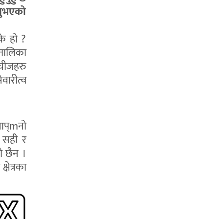
उनुभएको
 के हो ?
तालिका
 चीजहरु
वारीत्व
 आप्mनो
ा सही र
 छैन ।
षेत्रका