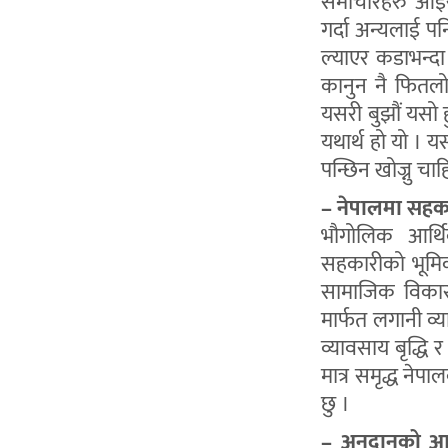
समाचारहरु आइर
गर्दा अन्यलाई 
ल्याएर कडाभन्द
कानुन नै फितलो 
यसरी बुझौं यसो 
यथार्थ हो यो । 
पन्छिन खोज्नु चा
– नेपालमा सहका
भौगोलिक आर्थि
सहकारीको भूमिका
सामाजिक विकास 
मार्फत लगानी व्य
व्यावसाय बृद्धि 
मात्र समृद्ध नेप
छु ।
– अनुदानको आस