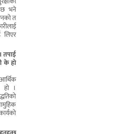
रक्षाको
ो छ भने
 ऐनको त
कारीलाई
ाई लिएर
 । तपाई
 के हो
 आर्थिक
ा हो ।
द्धतिको
सामुहिक
कार्यको
नुहुन्छ