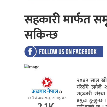
सहकारी मार्फत समृद
सकिन्छ
२०४२ साल खोटा
गरेसँगै उहाँल
अखबार नेपाल
सहकारी संस्था 
वि.सं.२०७५ फागुन २६ आइतवार
प्रमुख हुनुहुन
2.1K