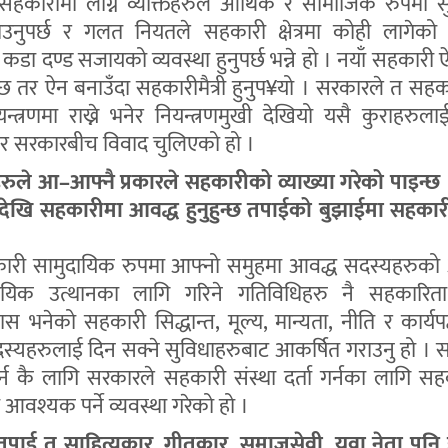
सहकारीमा लाग्ने व्यक्तिहरुले आर्थिक र सामाजिक रुपमा सु
्न पाउनुपर्छ र गलत नियतले सहकारी क्षेत्रमा कोही लागेक
कडा दण्ड सजायको व्यवस्था हुनुपर्छ भन्ने हो । नयाँ सहकारी
 तर ऐन बनाउँदा सहकारीमैत्री हुनुप¥यो । सरकारले त सह
्त्रणमा राख्ने भनेर नियन्त्रणमुखी देखियो यसै कुराहरुल
 र सरकारबीच विवाद चुलिएको हो ।
रुले आ–आफ्नै प्रकारले सहकारीको व्याख्या गरेको पाइन्छ
ेखि सहकारीमा आवद्ध हुनुहुन्छ तपाईको बुझाईमा सहकारी
कारी सामुदायिक रुपमा आफ्नो समुहमा आवद्ध सदस्यहरुको
ायिक उत्थानका लागि गरिने गतिविधिहरु नै सहकारित
भनेको सहकारी सिद्धान्त, मूल्य, मान्यता, नीति र कार्यप
्यहरुलाई दिन सक्ने सुविधाहरुबाट आकर्षित गराउनु हो । 
 गर्न कै लागि सरकारले सहकारी संस्था दर्ता गर्नका लागि सह
आवश्यक पर्ने व्यवस्था गरेको हो ।
तपाई त साहित्यकार, गीतकार, समाजसेवी, युवा नेता पनि हु