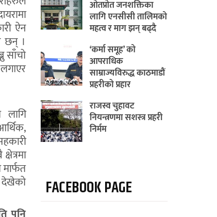
ीहरुले
ओतप्रोत जनशक्तिका
दायरामा
लागि एनसीसी तालिमको
कारी ऐन
महत्व र माग झन् बढ्दै
ै छन् ।
‘कर्मा समूह’ को
ु साँचो
आपराधिक
ष लगाएर
साम्राज्यविरुद्ध काठमाडौं
प्रहरीको प्रहार
राजस्व चुहावट
ा लागि
नियन्त्रणमा सशस्त्र प्रहरी
आर्थिक,
निर्मम
 सहकारी
षेत्रमा
ी मार्फत
 देखेको
FACEBOOK PAGE
ति पनि