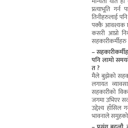
मान्यता यति हो 
प्रत्याभूति गर
तिनीहरुलाई पनि 
पक्कै आवश्यक छ
कसरी आप्नो नियन
सहकारीकर्मीहरु
– सहकारीकर्मीह
पनि लामो समयद
त ?
मैले बुझेको सह
लगायत व्यावस
सहकारीको विकास 
जगमा उभिएर सदस
उद्देश्य हाँसिल
भावनाले समुहको 
– प्रसंग बदलौ, 