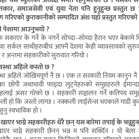
उहाँ यस स्कुलका अध्यक्ष समेत रहनुभएको छ । यसका साथ
कार, समाजसेवी एवं युवा नेता पनि हुनुहुन्छ प्रस्तुत छ 
 गरिएको कुराकानीको सम्पादित अंश यहाँ प्रस्तुत गरिएको
 पेशामा आउनुभयो ?
सकाएर के गर्ने के नगर्ने सोच्दा–सोच्दा हैरान भएर बेकामे थ
वा सर्कल साथीहरुबीच आफ्नै देशमा केही व्यावसायको सुरु
 र अन्तमा सहकारीको सुरुवात गरियो ।
स्था अहिले कस्तो छ ?
ा अहिले जोखिमपूर्ण नै छ । एक त सरकारी नियम कानुन न
 छोपी जथाभावी फाइदा लुट्नेहरुको समुहहरुले ईमान्दार
समुहलाई असर गरेको छ । सहकारी सञ्चालन गर्ने कतिपय सम
कली हो कि जस्तो लाग्छ । नक्कली लाईसेन्स भएकाले गाडी क
ा हुनु स्वभाविक हो ।
ाएर भाग्ने सहकारीहरु धेरै छन् यस बारेमा तपाई के भन्नुहुन
एर भाग्ने सहकारी छैनन् भन्न म पनि सक्दिँन । यो बेला