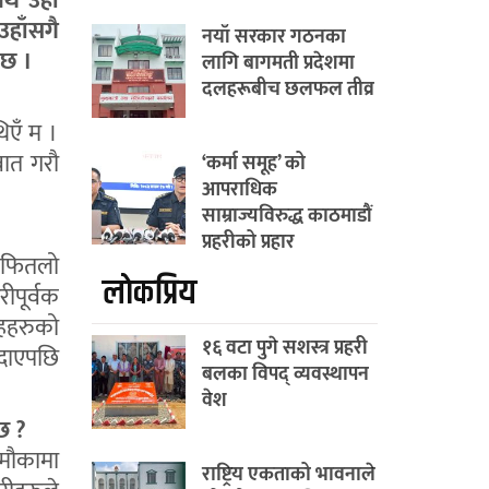
ै उहाँ
उहाँसगै
नयाँ सरकार गठनका
 छ ।
लागि बागमती प्रदेशमा
दलहरूबीच छलफल तीव्र
िएँ म ।
वात गरौ
‘कर्मा समूह’ को
आपराधिक
साम्राज्यविरुद्ध काठमाडौं
प्रहरीको प्रहार
ै फितलो
लाेकप्रिय
ीपूर्वक
ुहहरुको
१६ वटा पुगे सशस्त्र प्रहरी
ुदाएपछि
बलका विपद् व्यवस्थापन
वेश
्छ ?
 मौकामा
राष्ट्रिय एकताको भावनाले