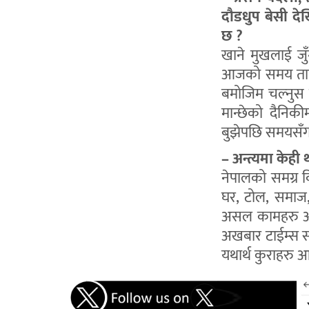
दौडधुप बेसी दे
छ ?
खाने मुखलाई जुँगा
आजको समय तालि
बमोजिम चल्नुस स
मान्छेको दैनिकी
बुझेपछि समयसँग
– अन्त्यमा केही
नेपालको समग्र 
घर, टोल, समाज, 
असल कामहरु आम 
अखबार टाईम्स सा
यथार्थ कुराहरु 