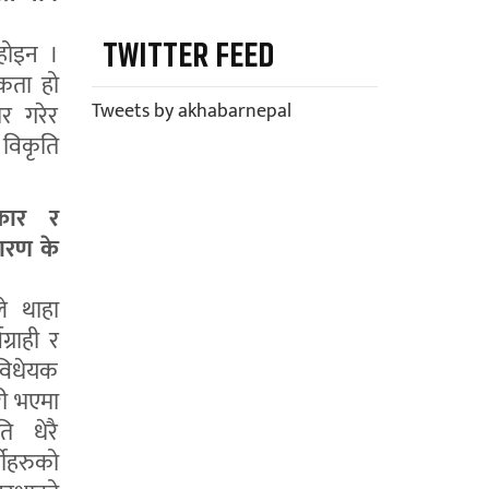
TWITTER FEED
 होइन ।
कता हो
Tweets by akhabarnepal
र गरेर
ा विकृति
कार र
ारण के
े थाहा
्राही र
विधेयक
री भएमा
ि धेरै
मीहरुको