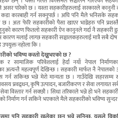
हेकै छन् । यस्ता गलत किसिमले सञ्चालन गरिएको सहकार
पनि असर पारेको छ । यस्ता सहकारीहरुलाई सरकारले कानुनी 
ा कडा कारबाही गर्न सक्नुपर्छ । अघि पनि मैले भनिसके सह
छ । अतः फेरि सहकारीको पैसा खाएर भाग्नेहरु पनि प्रशस्त
हुनुको कारण फितलो सहकारी ऐन कानुनले गर्दा नै सहकारी डुब्न
यस कारण मलाई लाग्छ सहकारी सञ्चालकहरुलाई मात्रै सबै दो
हि उपयुक्त नहोला कि ।
रीको भविष्य कस्तो देख्नुभएको छ ?
क र सामाजिक परिवेशलाई हेर्दा नयाँ नेपाल निर्माणक
 अत्यन्तै महत्वपूर्ण देखिन्छ । सहकारी मार्फत नै नेपालको 
गर्न सकिन्छ भन्ने मेरो मान्यता छ । गाउँदेखि सहरसम्म
ावसय प्रवद्र्धन, कृषि उत्पादन, बजारीकरण र सेवा लगायत सबै क्
र सेवा विस्तार गर्न सक्छौ । सिधा तरिकाले भन्ने हो भने सहकार
ालको निर्माण गर्न सकिने भएकाले मैले सहकारीको भविष्य सुन्दर
मा पनि सहकारी खुलेका छन् भन्ने सुनिन्छ, यसले विकृ