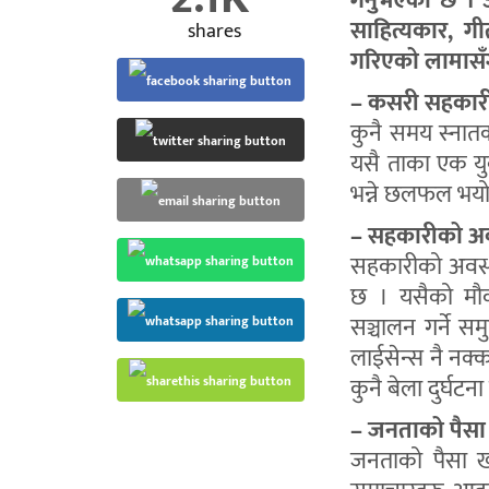
गर्नुभएको छ । 
साहित्यकार, गीत
shares
गरिएको लामासँग
– कसरी सहकारी
कुनै समय स्नातक 
यसै ताका एक यु
भन्ने छलफल भयो
– सहकारीको अव
सहकारीको अवस्थ
छ । यसैको मौका
सञ्चालन गर्ने 
लाईसेन्स नै नक्
कुनै बेला दुर्घटन
– जनताको पैसा ख
जनताको पैसा खा