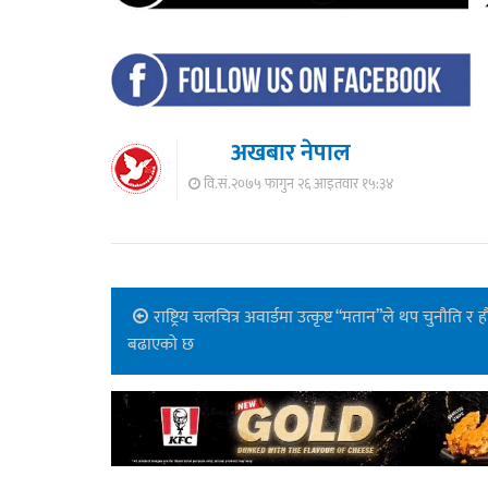
अखबार नेपाल
वि.सं.२०७५ फागुन २६ आइतवार १५:३४
राष्ट्रिय चलचित्र अवार्डमा उत्कृष्ट “मतान”ले थप चुनौति र
बढाएको छ