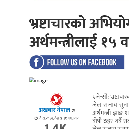
भ्रष्टाचारको अभियोग
अर्थमन्त्रीलाई १५ 
एजेन्सी: भ्रष्टा
जेल सजाय सुनाइए
अखबार नेपाल
अर्थमन्त्री झाङ
वि.सं.२०७६ वैशाख ३१ मंगलवार
दोषी ठहर गर्दै 
1.4K