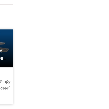
न
मा
ही गरेर
रिकाको