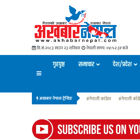
वि.सं.२०८३ साउन २३ शनिवार
नेपाली समय:
०४:५२:३२ बजे
गृहपृष्ठ
समाचार
देश/प्रदेश
अखबार नेपाल ट्रेन्डिङ
#नेपाली कांग्रेस
#नेपाली काँग्र