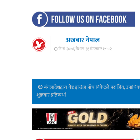
अखबार नेपाल
वि.सं.२०७६ वैशाख ३१ मंगलवार १८:०२
बंगलादेशद्वारा वेष्ट इन्डिज पाँच विकेटले पराजित, उपाधि
शुक्रबार प्रतिष्पर्धा