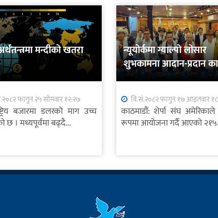
 अर्थतन्त्रमा मन्दीको खतरा
न्यूयोर्कमा ग्याल्पो लोसार
शुभकामना आदान-प्रदान कार्
सम्पन्न
ं.२०८२ फागुन २५ सोमवार १२:२७
वि.सं.२०८२ फागुन १७ आइतवार १
राष्ट्रिय बजारमा डलरको माग उच्च
काठमाडौं: शेर्पा संघ अमेरिकाले 
 छ । मध्यपूर्वमा बढ्दै...
रूपमा आयोजना गर्दै आएको २१५३