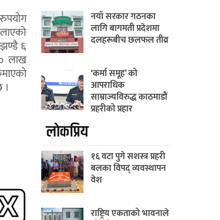
नयाँ सरकार गठनका
ुरुपयोग
लागि बागमती प्रदेशमा
दिलाएको
दलहरूबीच छलफल तीव्र
ण्डै ६
६० लाख
कमाएको
‘कर्मा समूह’ को
आपराधिक
छ ।
साम्राज्यविरुद्ध काठमाडौं
प्रहरीको प्रहार
लाेकप्रिय
१६ वटा पुगे सशस्त्र प्रहरी
बलका विपद् व्यवस्थापन
वेश
राष्ट्रिय एकताको भावनाले