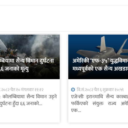
बियामा सैन्य विमान दुर्घटना
अमेरिकी ‘एफ-३५’ युद्धविमा
 ६६ जनाको मृत्यु
मध्यपूर्वको एक सैन्य अखडा
आकस्मिक अवतरण
ं.२०८२ चैत १० मंगलवार ११:१२
वि.सं.२०८२ चैत ६ शुक्रवार १०:५९
स: कोलम्बियामा सैन्य विमान उड्ने
एजेन्सीः इरानमाथि सैन्य कारबा
दुर्घटना हुँदा ६६ जनाको...
फर्किएको संयुक्त राज्य अमे
एक...