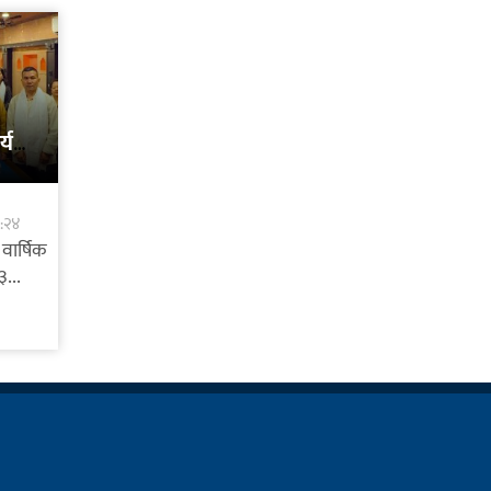
यक्रम
८:२४
वार्षिक
...