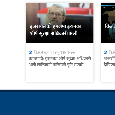
इजरायलको हमलमा इरानका
विश्व
शीर्ष सुरक्षा अधिकारी अली
लारिजानी मारिएको पुष्टि
वि.सं.२०८२ चैत ४ बुधवार १०:५९
वि.स
काठमाडौं: इरानका शीर्ष सुरक्षा अधिकारी
अन्तर्
अली लारिजानी मारिएको पुष्टि भएको...
देखिएको