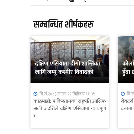
सम्बन्धित शीर्षकहरु
दक्षिण एसियामा दीगो शान्तिका
कोलम्
लागि जम्मु-कश्मीर विवादको
हुँदा
शान्तिपूर्ण समाधान आवश्यक
वि.सं.२०८३ साउन २१ बिहीवार ११:५५
वि.स
काठमाडौं: पाकिस्तानका राष्ट्रपति आसिफ
रोयटर्
अली जर्दारीले दक्षिण एसियामा न्यायपूर्ण
क्रममा 
र...