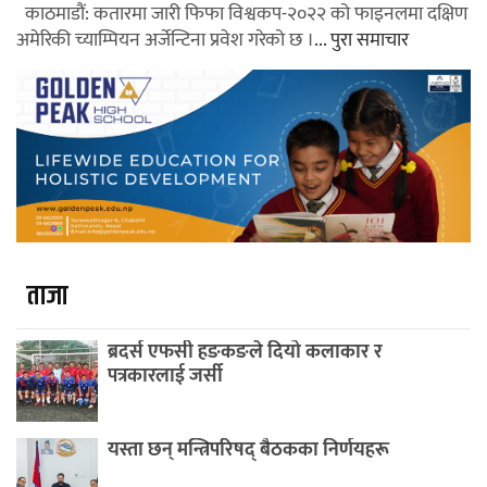
काठमाडौं: कतारमा जारी फिफा विश्वकप-२०२२ को फाइनलमा दक्षिण
अमेरिकी च्याम्पियन अर्जेन्टिना प्रवेश गरेको छ ।
... पुरा समाचार
ताजा
ब्रदर्स एफसी हङकङले दियो कलाकार र
पत्रकारलाई जर्सी
यस्ता छन् मन्त्रिपरिषद् बैठकका निर्णयहरू