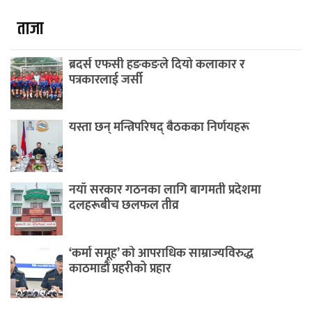
ताजा
ब्रदर्स एफसी हङकङले दियो कलाकार र
पत्रकारलाई जर्सी
यस्ता छन् मन्त्रिपरिषद् बैठकका निर्णयहरू
नयाँ सरकार गठनका लागि बागमती प्रदेशमा
दलहरूबीच छलफल तीव्र
‘कर्मा समूह’ को आपराधिक साम्राज्यविरुद्ध
काठमाडौं प्रहरीको प्रहार