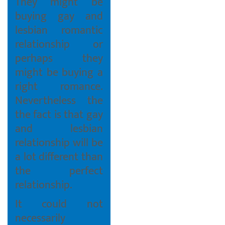
They might be
buying gay and
lesbian romantic
relationship or
perhaps they
might be buying a
right romance.
Nevertheless the
the fact is that gay
and lesbian
relationship will be
a lot different than
the perfect
relationship.
It could not
necessarily