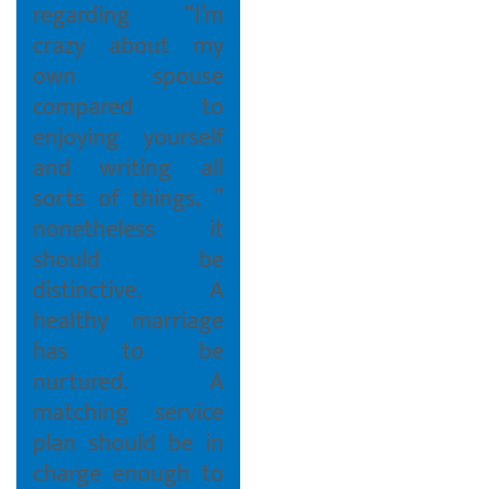
regarding “I’m
crazy about my
own spouse
compared to
enjoying yourself
and writing all
sorts of things, ”
nonetheless it
should be
distinctive. A
healthy marriage
has to be
nurtured. A
matching service
plan should be in
charge enough to