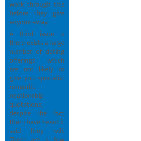
work through this
before they give
anyone away.
A third issue is
there exists a large
number of dating
offerings which
are not likely to
give you specialist
romantic
relationship
quotations,
despite the fact
that i have heard it
said they will.
There are a few