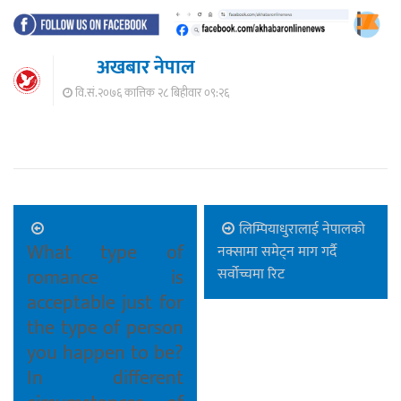
अखबार नेपाल
वि.सं.२०७६ कात्तिक २८ बिहीवार ०९:२६
लिम्पियाधुरालाई नेपालको
What type of
नक्सामा समेट्न माग गर्दै
romance is
सर्वोच्चमा रिट
acceptable just for
the type of person
you happen to be?
In different