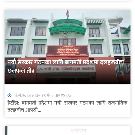
नयाँ सरकार गठनका लागि बागमती प्रदेशमा दलहरूबीच
छलफल तीव्र
वि.सं.२०८३ साउन १९ मंगलवार १४:२०
हेटौंडा: बागमती प्रदेशमा नयाँ सरकार गठनका लागि राजनीतिक
दलहबीच आपसी...