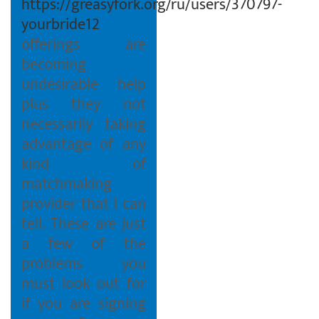
https://greasyfork.org/ru/users/370797-
yourbride12
offerings are
becoming
undesirable help
plus they not
necessarily taking
advantage of any
kind of
matchmaking
provider that I can
tell. These are just
a few of the
problems you
must look out for
if you are signing