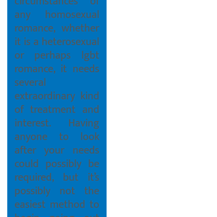
circumstances of
any homosexual
romance, whether
it is a heterosexual
or perhaps lgbt
romance, it needs
several
extraordinary kind
of treatment and
interest. Having
anyone to look
after your needs
could possibly be
required, but it’s
possibly not the
easiest method to