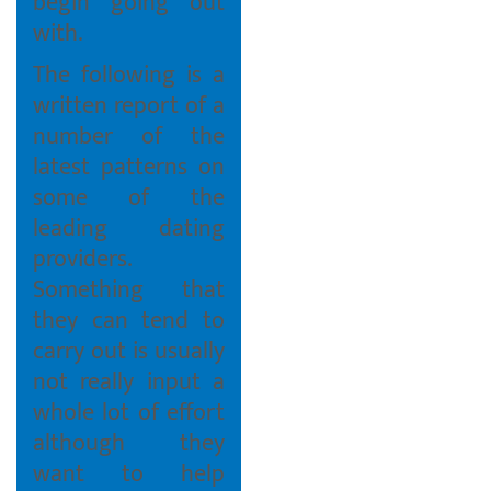
begin going out
with.
The following is a
written report of a
number of the
latest patterns on
some of the
leading dating
providers.
Something that
they can tend to
carry out is usually
not really input a
whole lot of effort
although they
want to help