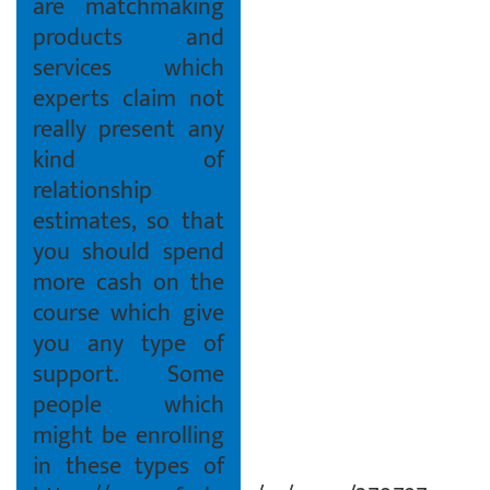
are matchmaking
products and
services which
experts claim not
really present any
kind of
relationship
estimates, so that
you should spend
more cash on the
course which give
you any type of
support. Some
people which
might be enrolling
in these types of