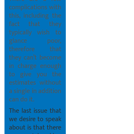
complications with
this, including the
fact that they
typically wish to
glance poor,
therefore that
they can’t become
in charge enough
to give you the
estimates without
a single in addition
can do it.
The last issue that
we desire to speak
about is that there