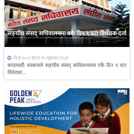
सङ्घीय संसद् सचिवालयमा एकै दिन ९ वटा विधेयक दर्ता
वि.सं.२०८३ साउन १५ शुक्रवार १२:३१
काठमाडौं: सरकारले सङ्घीय संसद् सचिवालयमा एकै दिन ९ वटा
विधेयक...