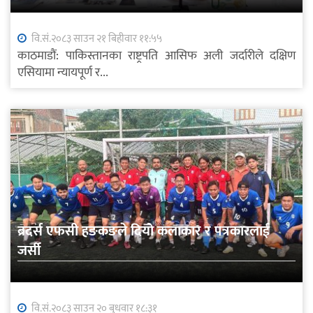
वि.सं.२०८३ साउन २१ बिहीवार ११:५५
काठमाडौं: पाकिस्तानका राष्ट्रपति आसिफ अली जर्दारीले दक्षिण
एसियामा न्यायपूर्ण र...
ब्रदर्स एफसी हङकङले दियो कलाकार र पत्रकारलाई
जर्सी
वि.सं.२०८३ साउन २० बुधवार १८:३१