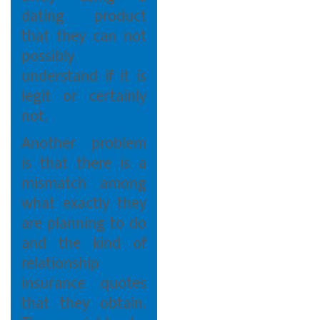
dating product
that they can not
possibly
understand if it is
legit or certainly
not.
Another problem
is that there is a
mismatch among
what exactly they
are planning to do
and the kind of
relationship
insurance quotes
that they obtain.