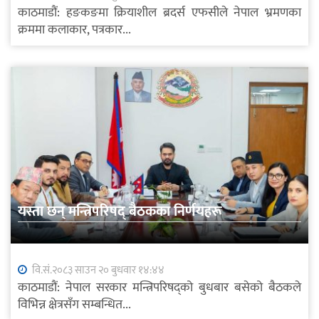
काठमाडौं: हङकङमा क्रियाशील ब्रदर्स एफसीले नेपाल भ्रमणका
क्रममा कलाकार, पत्रकार...
यस्ता छन् मन्त्रिपरिषद् बैठकका निर्णयहरू
वि.सं.२०८३ साउन २० बुधवार १४:४४
काठमाडौं: नेपाल सरकार मन्त्रिपरिषद्को बुधबार बसेको बैठकले
विभिन्न क्षेत्रसँग सम्बन्धित...