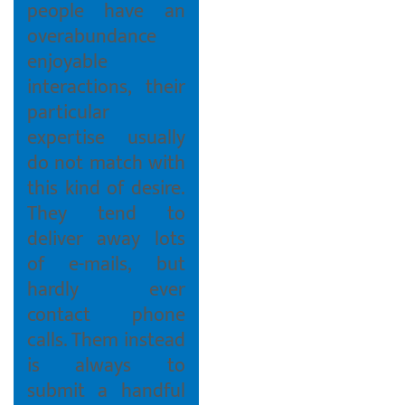
people have an
overabundance
enjoyable
interactions, their
particular
expertise usually
do not match with
this kind of desire.
They tend to
deliver away lots
of e-mails, but
hardly ever
contact phone
calls. Them instead
is always to
submit a handful