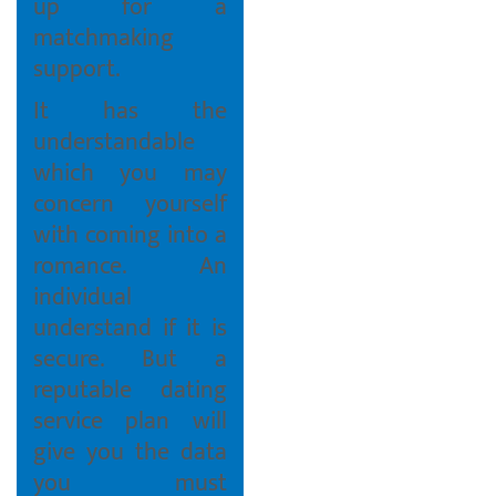
up for a
matchmaking
support.
It has the
understandable
which you may
concern yourself
with coming into a
romance. An
individual
understand if it is
secure. But a
reputable dating
service plan will
give you the data
you must