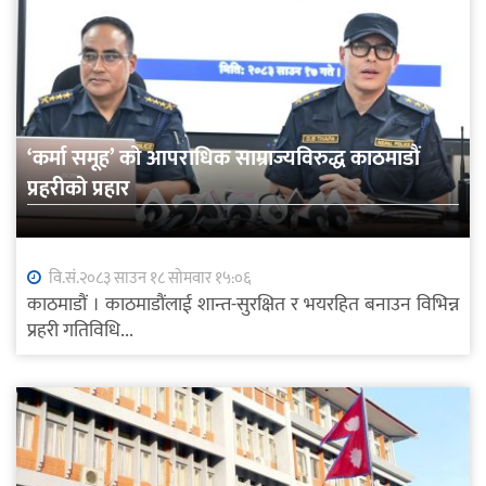
‘कर्मा समूह’ को आपराधिक साम्राज्यविरुद्ध काठमाडौं
प्रहरीको प्रहार
वि.सं.२०८३ साउन १८ सोमवार १५:०६
काठमाडौं । काठमाडौंलाई शान्त-सुरक्षित र भयरहित बनाउन विभिन्न
प्रहरी गतिविधि...