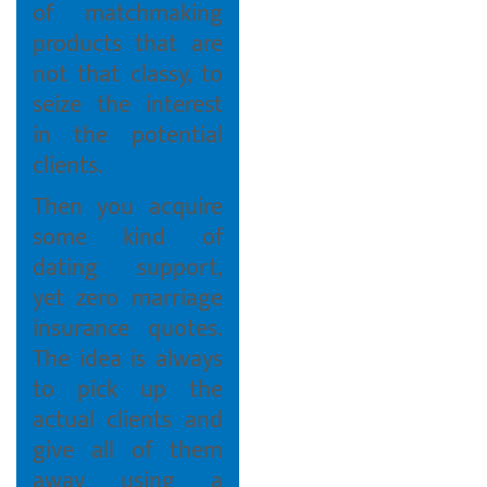
of matchmaking
products that are
not that classy, to
seize the interest
in the potential
clients.
Then you acquire
some kind of
dating support,
yet zero marriage
insurance quotes.
The idea is always
to pick up the
actual clients and
give all of them
away using a