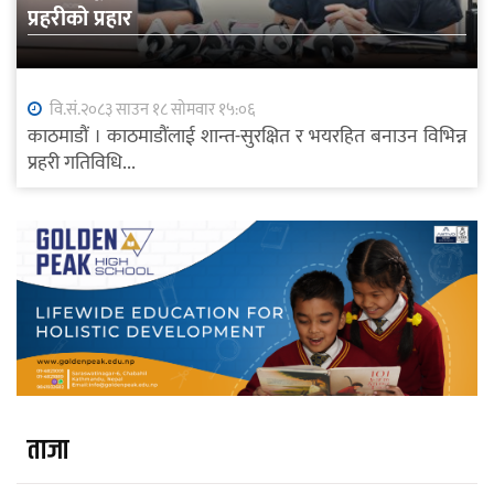
प्रहरीको प्रहार
वि.सं.२०८३ साउन १८ सोमवार १५:०६
काठमाडौं । काठमाडौंलाई शान्त-सुरक्षित र भयरहित बनाउन विभिन्न
प्रहरी गतिविधि...
ताजा