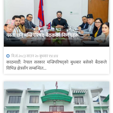
यस्ता छन् मन्त्रिपरिषद् बैठकका निर्णयहरू
वि.सं.२०८३ साउन २० बुधवार १४:४४
काठमाडौं: नेपाल सरकार मन्त्रिपरिषद्को बुधबार बसेको बैठकले
विभिन्न क्षेत्रसँग सम्बन्धित...