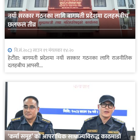
नयाँ सरकार गठनका लागि बागमती प्रदेशमा दलहरूबीच
छलफल तीव्र
वि.सं.२०८३ साउन १९ मंगलवार १४:२०
हेटौंडा: बागमती प्रदेशमा नयाँ सरकार गठनका लागि राजनीतिक
दलहबीच आपसी...
‘कर्मा समूह’ को आपराधिक साम्राज्यविरुद्ध काठमाडौं