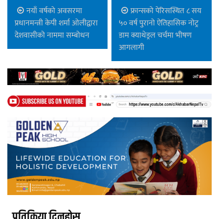
नयाँ वर्षको अवसरमा
फ्रान्सको पेरिसस्थित ८ सय
प्रधानमन्त्री केपी शर्मा ओलीद्वारा
५० वर्ष पुरानो ऐतिहासिक नोट्र
देशवासीको नाममा सम्बोधन
डाम क्याथेड्रल चर्चमा भीषण
आगलागी
प्रतिक्रिया दिनुहोस्