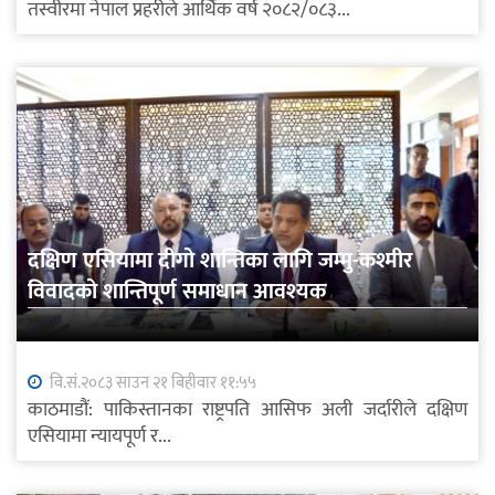
तस्वीरमा नेपाल प्रहरीले आर्थिक वर्ष २०८२/०८३...
दक्षिण एसियामा दीगो शान्तिका लागि जम्मु-कश्मीर
विवादको शान्तिपूर्ण समाधान आवश्यक
वि.सं.२०८३ साउन २१ बिहीवार ११:५५
काठमाडौं: पाकिस्तानका राष्ट्रपति आसिफ अली जर्दारीले दक्षिण
एसियामा न्यायपूर्ण र...