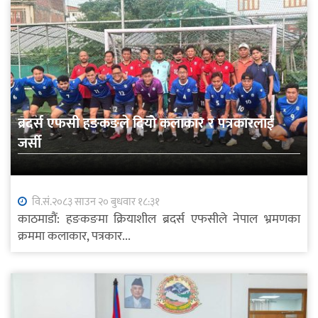
ब्रदर्स एफसी हङकङले दियो कलाकार र पत्रकारलाई
जर्सी
वि.सं.२०८३ साउन २० बुधवार १८:३१
काठमाडौं: हङकङमा क्रियाशील ब्रदर्स एफसीले नेपाल भ्रमणका
क्रममा कलाकार, पत्रकार...