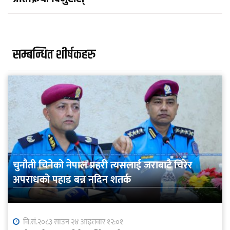
सम्बन्धित शीर्षकहरु
चुनौती चिनेको नेपाल प्रहरी त्यसलाई जराबाटै चिरेर
अपराधको पहाड बन्न नदिन शतर्क
वि.सं.२०८३ साउन २४ आइतवार १२:०१