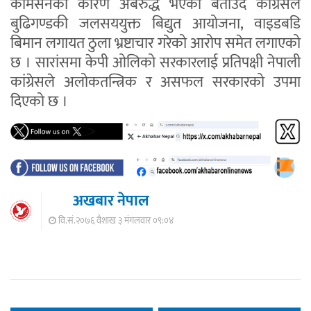
कमिसनको कारण अबरुद्ध भएको बताउदै कांग्रेसले
बुढिगण्डकी जलसययुक्त बिद्युत आयोजना, वाइडबडि
बिमान लगायत ठुला भ्रष्टाचार गरेको आरोप समेत लगाएको
छ । सारांसमा केपी ओलिको सरकारलाई प्रतिपक्षी नेपाली
कांग्रेसले अलोकतन्त्रिक र असफल सरकारको उपमा
दिएको छ ।
अखबार नेपाल
वि.सं.२०७६ वैशाख ३ मंगलवार ०९:०४