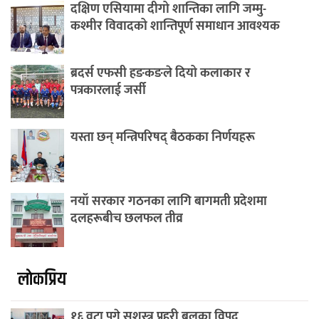
दक्षिण एसियामा दीगो शान्तिका लागि जम्मु-
कश्मीर विवादको शान्तिपूर्ण समाधान आवश्यक
ब्रदर्स एफसी हङकङले दियो कलाकार र
पत्रकारलाई जर्सी
यस्ता छन् मन्त्रिपरिषद् बैठकका निर्णयहरू
नयाँ सरकार गठनका लागि बागमती प्रदेशमा
दलहरूबीच छलफल तीव्र
लाेकप्रिय
१६ वटा पुगे सशस्त्र प्रहरी बलका विपद्