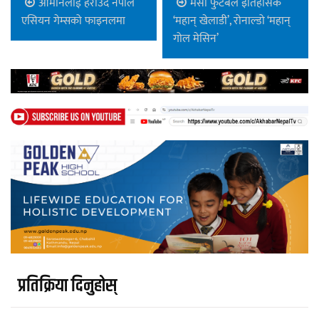
ओमानलाई हराउँदै नेपाल
मेसी फुटबल इतिहासकै
एसियन गेम्सको फाइनलमा
‘महान् खेलाडी’, रोनाल्डो ‘महान्
गोल मेसिन’
प्रतिक्रिया दिनुहोस्