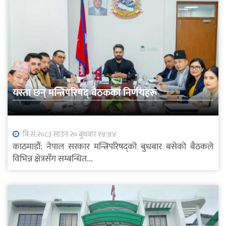
यस्ता छन् मन्त्रिपरिषद् बैठकका निर्णयहरू
वि.सं.२०८३ साउन २० बुधवार १४:४४
काठमाडौं: नेपाल सरकार मन्त्रिपरिषद्को बुधबार बसेको बैठकले
विभिन्न क्षेत्रसँग सम्बन्धित...