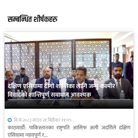
सम्बन्धित शीर्षकहरु
दक्षिण एसियामा दीगो शान्तिका लागि जम्मु-कश्मीर
विवादको शान्तिपूर्ण समाधान आवश्यक
वि.सं.२०८३ साउन २१ बिहीवार ११:५५
काठमाडौं: पाकिस्तानका राष्ट्रपति आसिफ अली जर्दारीले दक्षिण
एसियामा न्यायपूर्ण र...