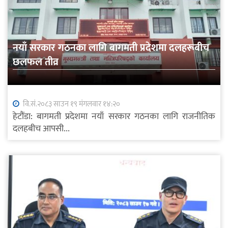
नयाँ सरकार गठनका लागि बागमती प्रदेशमा दलहरूबीच
छलफल तीव्र
वि.सं.२०८३ साउन १९ मंगलवार १४:२०
हेटौंडा: बागमती प्रदेशमा नयाँ सरकार गठनका लागि राजनीतिक
दलहबीच आपसी...