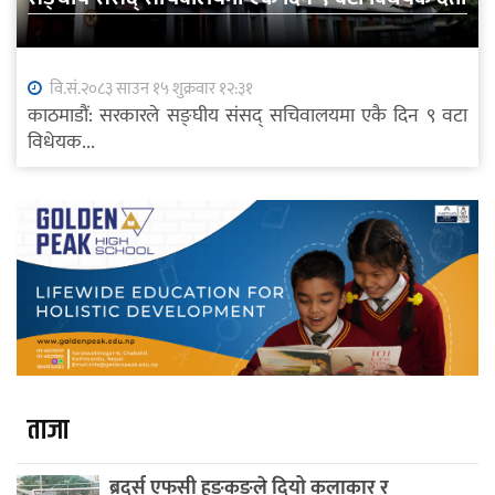
वि.सं.२०८३ साउन १५ शुक्रवार १२:३१
काठमाडौं: सरकारले सङ्घीय संसद् सचिवालयमा एकै दिन ९ वटा
विधेयक...
ताजा
ब्रदर्स एफसी हङकङले दियो कलाकार र