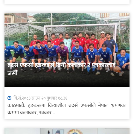
ब्रदर्स एफसी हङकङले दियो कलाकार र पत्रकारलाई
जर्सी
वि.सं.२०८३ साउन २० बुधवार १८:३१
काठमाडौं: हङकङमा क्रियाशील ब्रदर्स एफसीले नेपाल भ्रमणका
क्रममा कलाकार, पत्रकार...