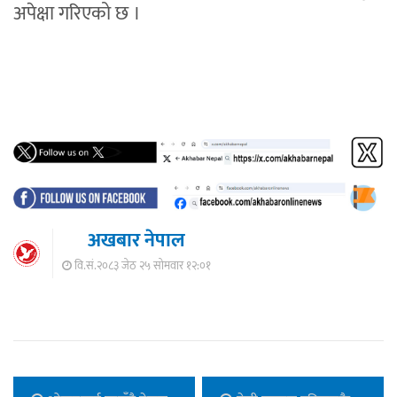
अपेक्षा गरिएको छ ।
अखबार नेपाल
वि.सं.२०८३ जेठ २५ सोमवार १२:०१