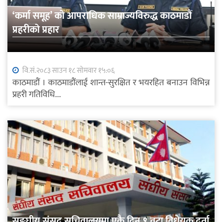
‘कर्मा समूह’ को आपराधिक साम्राज्यविरुद्ध काठमाडौं
प्रहरीको प्रहार
वि.सं.२०८३ साउन १८ सोमवार १५:०६
काठमाडौं । काठमाडौंलाई शान्त-सुरक्षित र भयरहित बनाउन विभिन्न
प्रहरी गतिविधि...
सङ्घीय संसद् सचिवालयमा एकै दिन ९ वटा विधेयक दर्ता