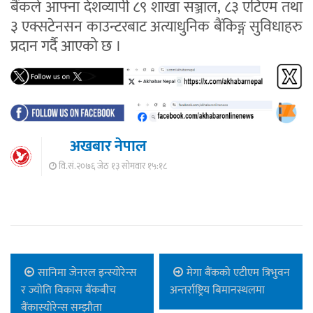
बैंकले आफ्ना देशव्यापी ८९ शाखा सञ्जाल, ८३ एटिएम तथा
३ एक्सटेनसन काउन्टरबाट अत्याधुनिक बैंकिङ्ग सुविधाहरु
प्रदान गर्दै आएको छ ।
अखबार नेपाल
वि.सं.२०७६ जेठ १३ सोमवार १५:१८
सानिमा जेनरल इन्स्योरेन्स
मेगा बैंकको एटीएम त्रिभुवन
र ज्योति विकास बैंकबीच
अन्तर्राष्ट्रिय बिमानस्थलमा
बैंकास्योरेन्स सम्झौता