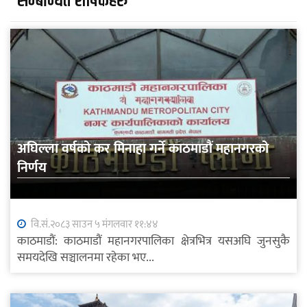
सम्बन्धित शीर्षकहरु
अघिल्ला वर्षको कर मिनाहा गर्ने काठमाडौं महानगरको
निर्णय
वि.सं.२०८३ साउन ५ मंगलवार ११:४४
काठमाडौं: काठमाडौं महानगरपालिका क्षेत्रभित्र यसअघि जुनसुकै
समयदेखि सञ्चालनमा रहेका भए...