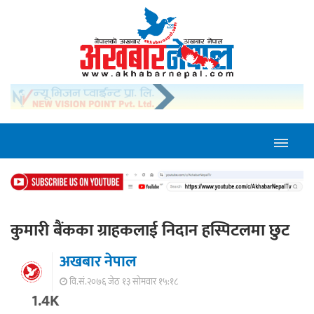
कुमारी बैंकका ग्राहकलाई निदान हस्पिटलमा छुट
अखबार नेपाल
वि.सं.२०७६ जेठ १३ सोमवार १५:१८
1.4K