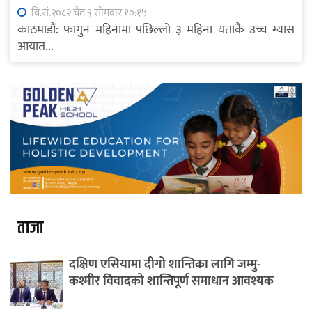
वि.सं.२०८२ चैत ९ सोमवार १०:१५
काठमाडौं: फागुन महिनामा पछिल्लो ३ महिना यताकै उच्च ग्यास
आयात...
ताजा
दक्षिण एसियामा दीगो शान्तिका लागि जम्मु-
कश्मीर विवादको शान्तिपूर्ण समाधान आवश्यक