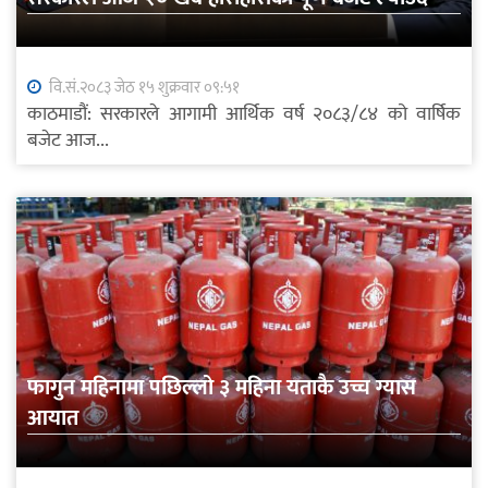
वि.सं.२०८३ जेठ १५ शुक्रवार ०९:५१
काठमाडौं: सरकारले आगामी आर्थिक वर्ष २०८३/८४ को वार्षिक
बजेट आज...
फागुन महिनामा पछिल्लो ३ महिना यताकै उच्च ग्यास
आयात