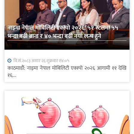
नाइमा नेपाल मोबिलिटी एक्स्पो २०२६: ५१ स्टलमा ५५
भन्दा बढी ब्रान्ड र ४० भन्दा बढी नयाँ लन्च हुने
वि.सं.२०८३ असार २६ शुक्रवार १४:०५
काठमाडौं: नाइमा नेपाल मोबिलिटी एक्स्पो २०२६ आगामी ११ देखि
१६...