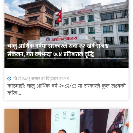
चालु आर्थिक वर्षमा सरकारले सवा १२ खर्ब राजश्व
संकलन, गत वर्षभन्दा ७.४ प्रतिशतले वृद्धि
वि.सं.२०८३ असार ३२ बिहीवार १२:४९
काठमाडौं: चालु आर्थिक वर्ष २०८२/८३ मा सरकारले कुल लक्ष्यको
करिव...