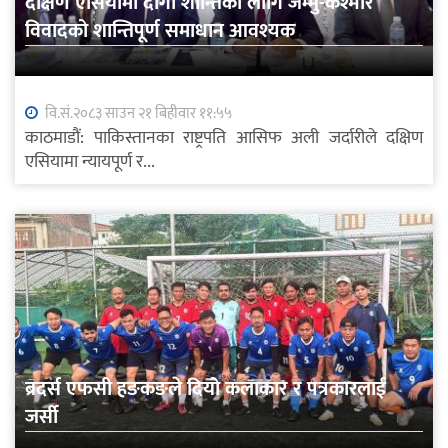
दक्षिण एसियामा दीगो शान्तिका लागि जम्मु-कश्मीर
विवादको शान्तिपूर्ण समाधान आवश्यक
वि.सं.२०८३ साउन २१ बिहीवार ११:५५
काठमाडौं: पाकिस्तानका राष्ट्रपति आसिफ अली जर्दारीले दक्षिण
एसियामा न्यायपूर्ण र...
ब्रदर्स एफसी हङकङले दियो कलाकार र पत्रकारलाई
जर्सी