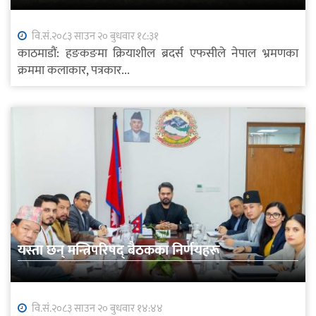
वि.सं.२०८३ साउन २० बुधवार १८:३१
काठमाडौं: हङकङमा क्रियाशील ब्रदर्स एफसीले नेपाल भ्रमणका
क्रममा कलाकार, पत्रकार...
यस्ता छन् मन्त्रिपरिषद् बैठकका निर्णयहरू
वि.सं.२०८३ साउन २० बुधवार १४:४४