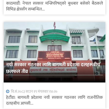
काठमाडौं: नेपाल सरकार मन्त्रिपरिषद्को बुधबार बसेको बैठकले
विभिन्न क्षेत्रसँग सम्बन्धित...
नयाँ सरकार गठनका लागि बागमती प्रदेशमा दलहरूबीच
छलफल तीव्र
वि.सं.२०८३ साउन १९ मंगलवार १४:२०
हेटौंडा: बागमती प्रदेशमा नयाँ सरकार गठनका लागि राजनीतिक
दलहबीच आपसी...