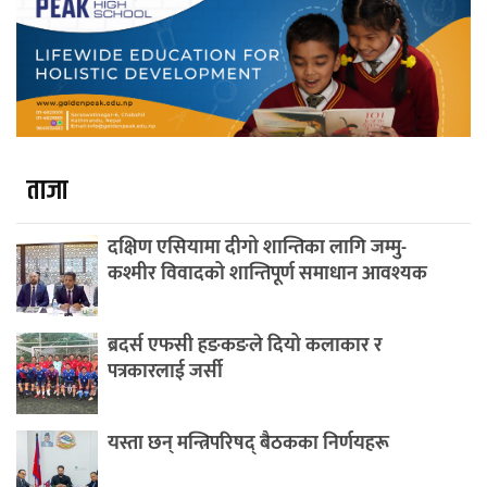
ताजा
दक्षिण एसियामा दीगो शान्तिका लागि जम्मु-
कश्मीर विवादको शान्तिपूर्ण समाधान आवश्यक
ब्रदर्स एफसी हङकङले दियो कलाकार र
पत्रकारलाई जर्सी
यस्ता छन् मन्त्रिपरिषद् बैठकका निर्णयहरू