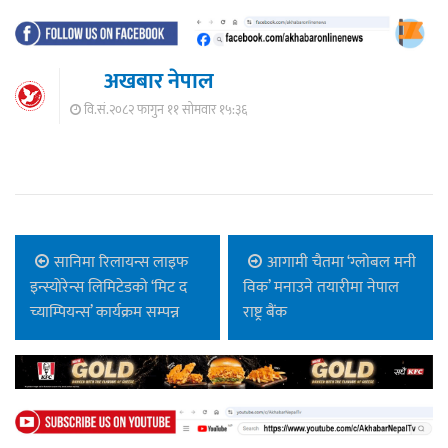
अखबार नेपाल
वि.सं.२०८२ फागुन ११ सोमवार १५:३६
सानिमा रिलायन्स लाइफ
आगामी चैतमा ‘ग्लोबल मनी
इन्स्योरेन्स लिमिटेडको ‘मिट द
विक’ मनाउने तयारीमा नेपाल
च्याम्पियन्स’ कार्यक्रम सम्पन्न
राष्ट्र बैंक