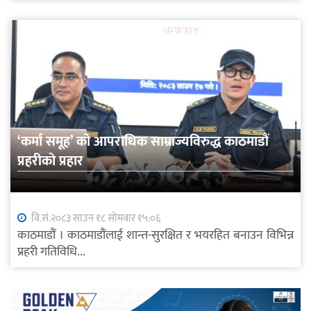
‘कर्मा समूह’ को आपराधिक साम्राज्यविरुद्ध काठमाडौं
प्रहरीको प्रहार
वि.सं.२०८३ साउन १८ सोमवार १५:०६
काठमाडौं । काठमाडौंलाई शान्त-सुरक्षित र भयरहित बनाउन विभिन्न
प्रहरी गतिविधि...