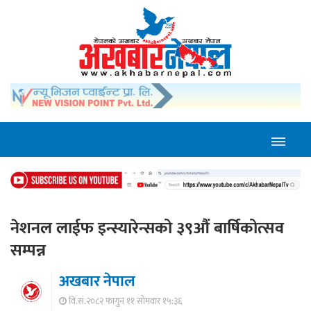
नेशनल लाईफ इन्स्यारेन्सको ३९औं बार्षिकोत्सव
सम्पन्न
अखबार नेपाल
वि.सं.२०८२ फागुन ११ सोमवार १५:३६