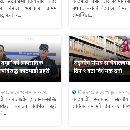
ौं: हङकङमा क्रियाशील ब्रदर्स
काठमाडौं: नेपाल सरकार मन्त्रिप
ले नेपाल भ्रमणका क्रममा
बुधबार बसेको बैठकले विभिन्न क्ष
, पत्रकार...
सम्बन्धित...
मा समूह’ को आपराधिक
सङ्घीय संसद् सचिवालयमा
ाज्यविरुद्ध काठमाडौं प्रहरीको
दिन ९ वटा विधेयक दर्ता
ं.२०८३ साउन १८ सोमवार १५:०६
वि.सं.२०८३ साउन १५ शुक्रवार १२:३
ौं । काठमाडौंलाई शान्त-सुरक्षित
काठमाडौं: सरकारले सङ्घीय
हित बनाउन विभिन्न प्रहरी
सचिवालयमा एकै दिन ९ वटा विध
ि...