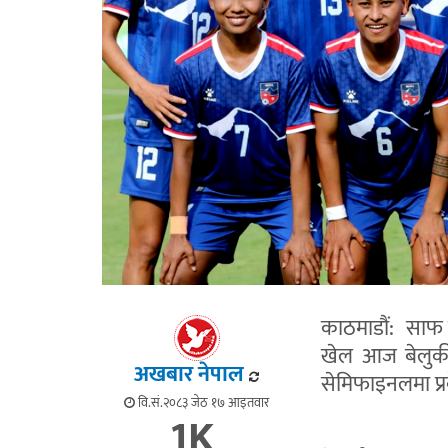
काठमाडौं: साफ 
खेल आज बेलुकी 
अखबार नेपाल
सेमिफाइनलमा प्रवे
वि.सं.२०८३ जेठ १७ आइतवार
1K