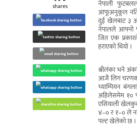
नेपाली फुटबलला
shares
आफूअनुकूल नतिज
दुई खेलबाट ३ 
नेपालले आफ्नो 
जित एक प्रकारले
हराएको थियो ।
श्रीलंका भने अं
आजै लिग चरणको 
च्याम्पियन बंग
अहिलेसमेम १० प
एसियाली खेलकुद
४–० र १–० ले न
पल्ट खेलेको छ ।