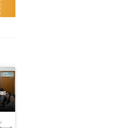
कका
४४