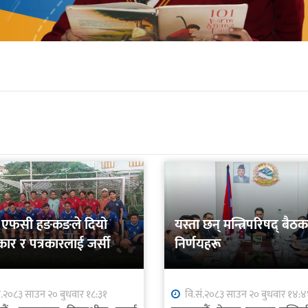
र्स एफसी हङकङले दियो
यस्ता छन् मन्त्रिपरिषद् बैठ
ार र पत्रकारलाई जर्सी
निर्णयहरू
ं.२०८३ साउन २० बुधवार १८:३१
वि.सं.२०८३ साउन २० बुधवार १४: