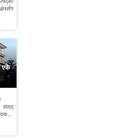
रिषद्को
ेत्रसँग
 एकै
१
 संसद्
ेयक...