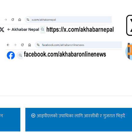
यन
आइपीएलको उपाधिका लागि आरसीबी र गुजरात भिड्दै