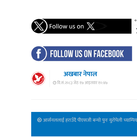
अखबार नेपाल
वि.सं.२०८३ जेठ १७ आइतवार १०:४७
आर्सनललाई हराउँदै पीएसजी बन्यो पुनः युरोपेली च्याम्पि