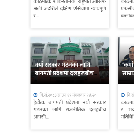
काठमाडौं: पाकिस्तानका राष्ट्रपति आसिफ
काठमाड
अली जर्दारीले दक्षिण एसियामा न्यायपूर्ण
एफसी
र...
कलाकार
नयाँ सरकार गठनका लागि
‘कर्
बागमती प्रदेशमा दलहरूबीच
साम्र
छलफल तीव्र
प्रहार
वि.सं.२०८३ साउन १९ मंगलवार १४:२०
वि.स
हेटौंडा: बागमती प्रदेशमा नयाँ सरकार
काठमाड
गठनका लागि राजनीतिक दलहबीच
र भयर
आपसी...
गतिविध