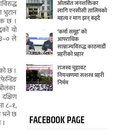
विरुद्ध
ओतप्रोत जनशक्तिका
लागि एनसीसी तालिमको
ा भुटान
महत्व र माग झन् बढ्दै
ंक छ ।
्धको यो
‘कर्मा समूह’ को
 ३–० ले
आपराधिक
साम्राज्यविरुद्ध काठमाडौं
प्रहरीको प्रहार
राजस्व चुहावट
ेको छ ।
नियन्त्रणमा सशस्त्र प्रहरी
फेन्डिङ
निर्मम
्रीलंका
 दक्षिण
मा ८–१,
ा भने छ
FACEBOOK PAGE
न ।