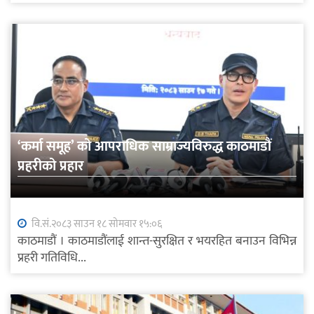
‘कर्मा समूह’ को आपराधिक साम्राज्यविरुद्ध काठमाडौं
प्रहरीको प्रहार
वि.सं.२०८३ साउन १८ सोमवार १५:०६
काठमाडौं । काठमाडौंलाई शान्त-सुरक्षित र भयरहित बनाउन विभिन्न
प्रहरी गतिविधि...