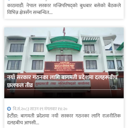
काठमाडौं: नेपाल सरकार मन्त्रिपरिषद्को बुधबार बसेको बैठकले
विभिन्न क्षेत्रसँग सम्बन्धित...
नयाँ सरकार गठनका लागि बागमती प्रदेशमा दलहरूबीच
छलफल तीव्र
वि.सं.२०८३ साउन १९ मंगलवार १४:२०
हेटौंडा: बागमती प्रदेशमा नयाँ सरकार गठनका लागि राजनीतिक
दलहबीच आपसी...