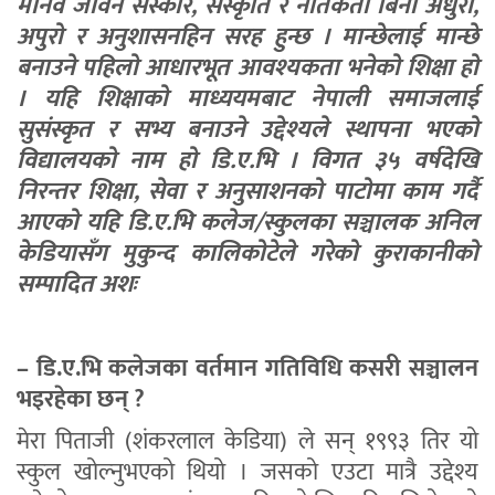
मानव जीवन संस्कार, संस्कृति र नैतिकता बिना अधुरो,
अपुरो र अनुशासनहिन सरह हुन्छ । मान्छेलाई मान्छे
बनाउने पहिलो आधारभूत आवश्यकता भनेको शिक्षा हो
। यहि शिक्षाको माध्ययमबाट नेपाली समाजलाई
सुसंस्कृत र सभ्य बनाउने उद्देश्यले स्थापना भएको
विद्यालयको नाम हो डि.ए.भि । विगत ३५ वर्षदेखि
निरन्तर शिक्षा, सेवा र अनुसाशनको पाटोमा काम गर्दै
आएको यहि डि.ए.भि कलेज/स्कुलका सञ्चालक अनिल
केडियासँग मुकुन्द कालिकोटेले गरेको कुराकानीको
सम्पादित अशः
– डि.ए.भि कलेजका वर्तमान गतिविधि कसरी सञ्चालन
भइरहेका छन् ?
मेरा पिताजी (शंकरलाल केडिया) ले सन् १९९३ तिर यो
स्कुल खोल्नुभएको थियो । जसको एउटा मात्रै उद्देश्य