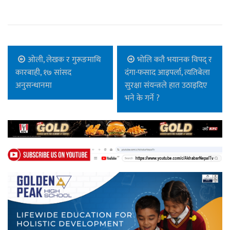
ओली, लेखक र गुरूङमाथि
भोलि कतै भयानक विपद् र
कारबाही, १७ सांसद
दंगा-फसाद आइपर्ला, त्यतिबेला
अनुसन्धानमा
सुरक्षा संयन्त्रले हात उठाइदिए
भने के गर्ने ?