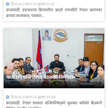
वि.सं.२०८३ साउन २० बुधवार १८:३१
काठमाडौं: हङकङमा क्रियाशील ब्रदर्स एफसीले नेपाल भ्रमणका
क्रममा कलाकार, पत्रकार...
यस्ता छन् मन्त्रिपरिषद् बैठकका निर्णयहरू
वि.सं.२०८३ साउन २० बुधवार १४:४४
काठमाडौं: नेपाल सरकार मन्त्रिपरिषद्को बुधबार बसेको बैठकले