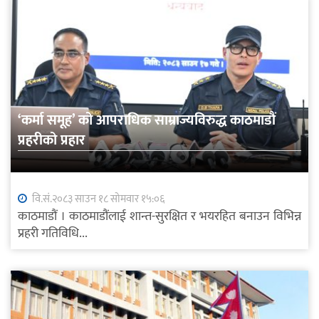
‘कर्मा समूह’ को आपराधिक साम्राज्यविरुद्ध काठमाडौं
प्रहरीको प्रहार
वि.सं.२०८३ साउन १८ सोमवार १५:०६
काठमाडौं । काठमाडौंलाई शान्त-सुरक्षित र भयरहित बनाउन विभिन्न
प्रहरी गतिविधि...