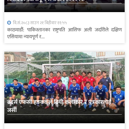
वि.सं.२०८३ साउन २१ बिहीवार ११:५५
काठमाडौं: पाकिस्तानका राष्ट्रपति आसिफ अली जर्दारीले दक्षिण
एसियामा न्यायपूर्ण र...
ब्रदर्स एफसी हङकङले दियो कलाकार र पत्रकारलाई
जर्सी