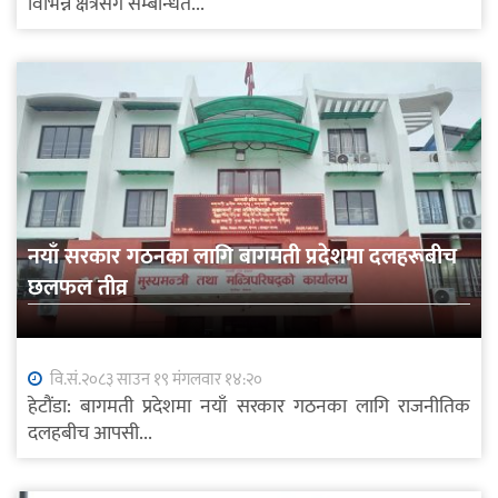
विभिन्न क्षेत्रसँग सम्बन्धित...
नयाँ सरकार गठनका लागि बागमती प्रदेशमा दलहरूबीच
छलफल तीव्र
वि.सं.२०८३ साउन १९ मंगलवार १४:२०
हेटौंडा: बागमती प्रदेशमा नयाँ सरकार गठनका लागि राजनीतिक
दलहबीच आपसी...