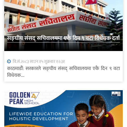
सङ्घीय संसद् सचिवालयमा एकै दिन ९ वटा विधेयक दर्ता
वि.सं.२०८३ साउन १५ शुक्रवार १२:३१
काठमाडौं: सरकारले सङ्घीय संसद् सचिवालयमा एकै दिन ९ वटा
विधेयक...