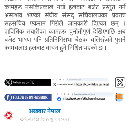
कामहरू नसकिएकाले नयाँ हलबाट बजेट प्रस्तुत गर्न
असम्भव भएको संघीय संसद् सचिवालयका प्रवक्ता
सहसचिव एकराम गिरीले जानकारी दिएका छन् ।
प्राविधिक तयारीका कामहरू चुनौतीपूर्ण देखिएपछि अब
बजेट भाषण पनि प्रतिनिधिसभा बैठक चलिरहेको पुरानै
कामचलाउ हलबाट वाचन हुने निश्चित भएको छ ।
अखबार नेपाल
वि.सं.२०८३ जेठ १५ शुक्रवार ०९:५१